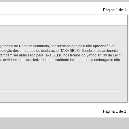
Página
1
de
1
to do Recurso Voluntário, consubstanciada pela não apreciação do
interposição dos embargos de declaração. TAXA SELIC. Sendo o ressarcimento
também ser atualizado pela Taxa SELIC nos termos do §4º do art. 39 da Lei nº
idamente caracterizada a obscuridade levantada pela embargante não
Página
1
de
1