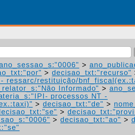
ano_sessao_s:"0006"
>
ano_publica
ao_txt:"por"
>
decisao_txt:"recurso"
 ressarc/restituição/bnf_fiscal(ex.:t
relator_s:"Não Informado"
>
ano_se
teria_s:"IPI- processos NT -
ex.:taxi)"
>
decisao_txt:"de"
>
nome_
decisao_txt:"se"
>
decisao_txt:"prov
sao_s:"0006"
>
decisao_txt:"ao"
>
t:"se"