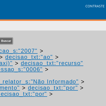
CONTRASTE
cao_s:"2007"
>
>
decisao_txt:"ao"
>
axi)"
>
decisao_txt:"recurso"
ssao_s:"0006"
>
relator_s:"Não Informado"
>
imento"
>
decisao_txt:"por"
>
decisao_txt:"por"
>