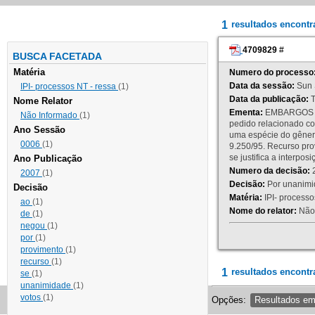
1
resultados encont
4709829
#
BUSCA FACETADA
Matéria
Numero do processo
Data da sessão:
Sun 
IPI- processos NT - ressa
(1)
Data da publicação:
T
Nome Relator
Ementa:
EMBARGOS DE
Não Informado
(1)
pedido relacionado co
Ano Sessão
uma espécie do gênero
0006
(1)
9.250/95. Recurso p
se justifica a interp
Ano Publicação
Numero da decisão:
2
2007
(1)
Decisão:
Por unanimid
Decisão
Matéria:
IPI- processos
ao
(1)
Nome do relator:
Não 
de
(1)
negou
(1)
por
(1)
provimento
(1)
recurso
(1)
1
resultados encontr
se
(1)
unanimidade
(1)
votos
(1)
Opções:
Resultados e