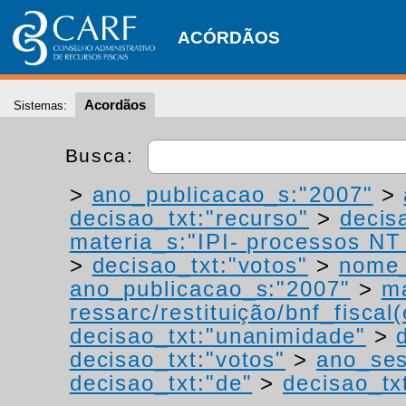
ACÓRDÃOS
Acordãos
Sistemas:
Busca:
>
ano_publicacao_s:"2007"
>
decisao_txt:"recurso"
>
decis
materia_s:"IPI- processos NT -
>
decisao_txt:"votos"
>
nome_
ano_publicacao_s:"2007"
>
ma
ressarc/restituição/bnf_fiscal(
decisao_txt:"unanimidade"
>
decisao_txt:"votos"
>
ano_ses
decisao_txt:"de"
>
decisao_tx