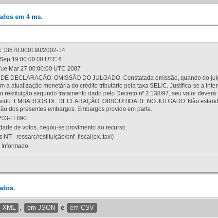
rados em 4 ms.
:
13678.000190/2002-14
Sep 19 00:00:00 UTC 6
ue Mar 27 00:00:00 UTC 2007
 DECLARAÇÃO. OMISSÃO DO JULGADO. Constatada omissão, quando do julgamen
m a atualização monetária do crédito tributário pela taxa SELIC. Justifica-se a 
 restituição segundo tratamento dado pelo Decreto nº 2.138/97, seu valor deverá 
rovido. EMBARGOS DE DECLARAÇÃO. OBSCURIDADE NO JULGADO. Não estando dev
osição dos presentes embargos. Embargos provido em parte.
03-11890
ade de votos, negou-se provimento ao recurso.
 NT - ressarc/restituição/bnf_fiscal(ex.:taxi)
Informado
ados.
m XML
,
em JSON
e
em CSV