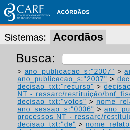
ACÓRDÃOS
Acordãos
Sistemas:
Busca:
>
ano_publicacao_s:"2007"
>
a
ano_publicacao_s:"2007"
>
dec
decisao_txt:"recurso"
>
decisao
NT - ressarc/restituição/bnf_fis
decisao_txt:"votos"
>
nome_rel
ano_sessao_s:"0006"
>
ano_pu
processos NT - ressarc/restituiç
decisao_txt:"de"
>
nome_relato