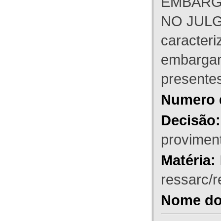
EMBARG
NO JULG
caracteri
embargant
presente
Numero 
Decisão:
proviment
Matéria:
ressarc/re
Nome do 