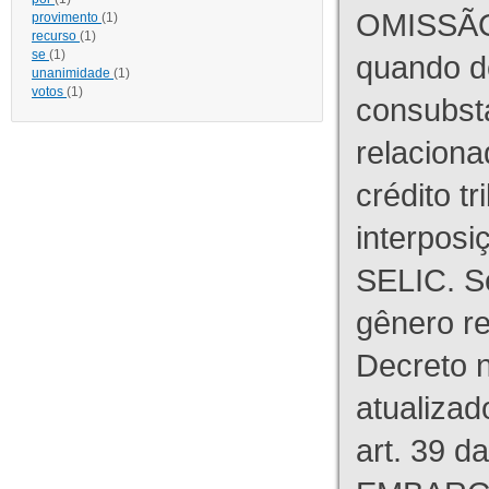
OMISSÃO
provimento
(1)
recurso
(1)
se
(1)
quando d
unanimidade
(1)
votos
(1)
consubst
relaciona
crédito tr
interpos
SELIC. S
gênero re
Decreto n
atualizad
art. 39 d