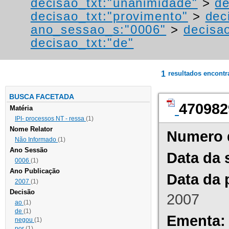
decisao_txt:"unanimidade"
>
de
decisao_txt:"provimento"
>
dec
ano_sessao_s:"0006"
>
decisao
decisao_txt:"de"
1
resultados encont
BUSCA FACETADA
470982
Matéria
IPI- processos NT - ressa
(1)
Nome Relator
Numero 
Não Informado
(1)
Ano Sessão
Data da 
0006
(1)
Ano Publicação
Data da 
2007
(1)
Decisão
2007
ao
(1)
de
(1)
Ementa:
negou
(1)
por
(1)