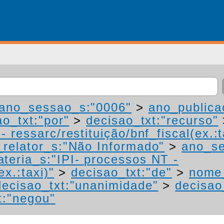
ano_sessao_s:"0006"
>
ano_publica
ao_txt:"por"
>
decisao_txt:"recurso"
 ressarc/restituição/bnf_fiscal(ex.:t
relator_s:"Não Informado"
>
ano_se
teria_s:"IPI- processos NT -
ex.:taxi)"
>
decisao_txt:"de"
>
nome_
decisao_txt:"unanimidade"
>
decisao
t:"negou"