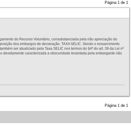
Página
1
de
1
to do Recurso Voluntário, consubstanciada pela não apreciação do
interposição dos embargos de declaração. TAXA SELIC. Sendo o ressarcimento
também ser atualizado pela Taxa SELIC nos termos do §4º do art. 39 da Lei nº
idamente caracterizada a obscuridade levantada pela embargante não
Página
1
de
1