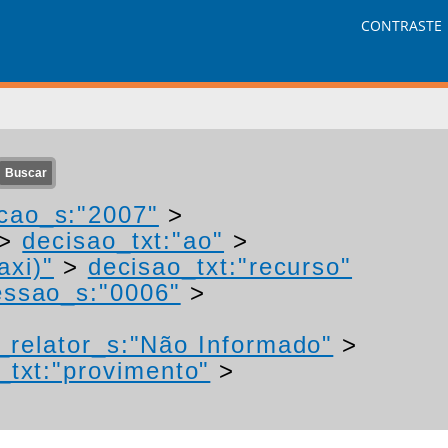
CONTRASTE
cao_s:"2007"
>
>
decisao_txt:"ao"
>
axi)"
>
decisao_txt:"recurso"
ssao_s:"0006"
>
relator_s:"Não Informado"
>
_txt:"provimento"
>