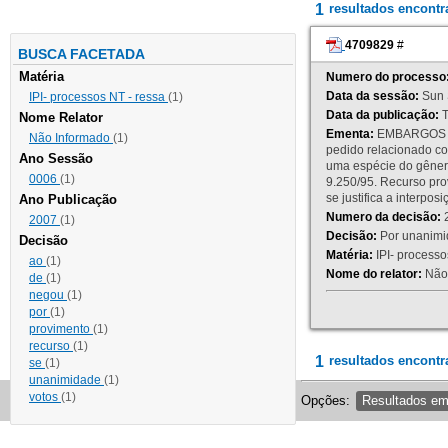
1
resultados encont
4709829
#
BUSCA FACETADA
Matéria
Numero do processo
Data da sessão:
Sun 
IPI- processos NT - ressa
(1)
Data da publicação:
T
Nome Relator
Ementa:
EMBARGOS DE
Não Informado
(1)
pedido relacionado co
Ano Sessão
uma espécie do gênero
0006
(1)
9.250/95. Recurso p
se justifica a interp
Ano Publicação
Numero da decisão:
2
2007
(1)
Decisão:
Por unanimid
Decisão
Matéria:
IPI- processos
ao
(1)
Nome do relator:
Não 
de
(1)
negou
(1)
por
(1)
provimento
(1)
recurso
(1)
1
resultados encontr
se
(1)
unanimidade
(1)
votos
(1)
Opções:
Resultados e