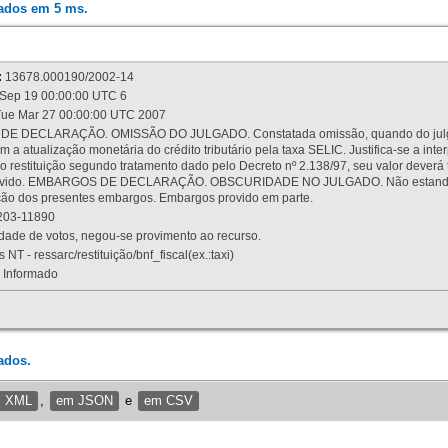
rados em 5 ms.
:
13678.000190/2002-14
Sep 19 00:00:00 UTC 6
ue Mar 27 00:00:00 UTC 2007
 DECLARAÇÃO. OMISSÃO DO JULGADO. Constatada omissão, quando do julgamen
m a atualização monetária do crédito tributário pela taxa SELIC. Justifica-se a 
 restituição segundo tratamento dado pelo Decreto nº 2.138/97, seu valor deverá 
rovido. EMBARGOS DE DECLARAÇÃO. OBSCURIDADE NO JULGADO. Não estando dev
osição dos presentes embargos. Embargos provido em parte.
03-11890
ade de votos, negou-se provimento ao recurso.
 NT - ressarc/restituição/bnf_fiscal(ex.:taxi)
Informado
ados.
m XML
,
em JSON
e
em CSV