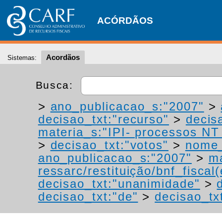
ACÓRDÃOS
Acordãos
Sistemas:
Busca:
>
ano_publicacao_s:"2007"
>
decisao_txt:"recurso"
>
decis
materia_s:"IPI- processos NT -
>
decisao_txt:"votos"
>
nome_
ano_publicacao_s:"2007"
>
ma
ressarc/restituição/bnf_fiscal(
decisao_txt:"unanimidade"
>
decisao_txt:"de"
>
decisao_tx