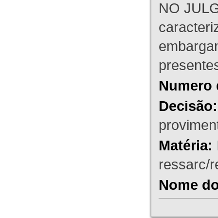
NO JULG
caracteri
embargant
presente
Numero 
Decisão:
proviment
Matéria:
ressarc/re
Nome do 