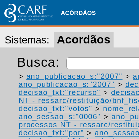
ACÓRDÃOS
Acordãos
Sistemas:
Busca:
>
ano_publicacao_s:"2007"
>
a
ano_publicacao_s:"2007"
>
dec
decisao_txt:"recurso"
>
decisao
NT - ressarc/restituição/bnf_fis
decisao_txt:"votos"
>
nome_rel
ano_sessao_s:"0006"
>
ano_pu
processos NT - ressarc/restituiç
decisao_txt:"por"
>
ano_sessao