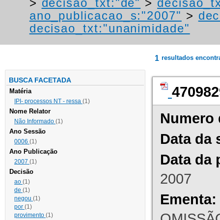
>
decisao_txt:"de"
>
decisao_t
ano_publicacao_s:"2007"
>
dec
decisao_txt:"unanimidade"
1
resultados encont
BUSCA FACETADA
470982
Matéria
IPI- processos NT - ressa
(1)
Nome Relator
Numero 
Não Informado
(1)
Ano Sessão
Data da 
0006
(1)
Ano Publicação
Data da 
2007
(1)
Decisão
2007
ao
(1)
de
(1)
Ementa:
negou
(1)
por
(1)
OMISSÃO
provimento
(1)