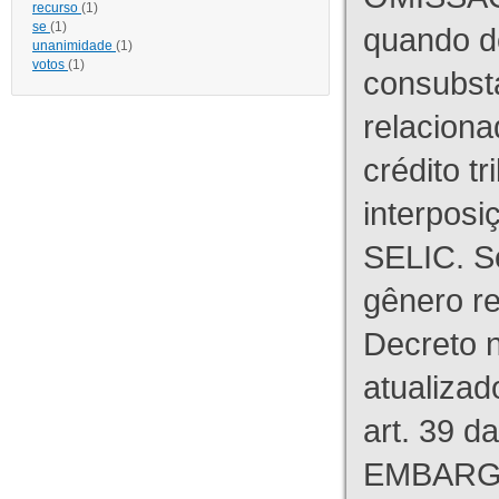
recurso
(1)
se
(1)
quando d
unanimidade
(1)
votos
(1)
consubst
relaciona
crédito tr
interpos
SELIC. S
gênero re
Decreto n
atualizad
art. 39 d
EMBARG