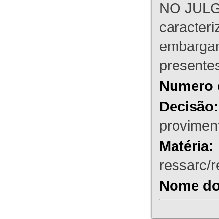
NO JULG
caracteri
embargant
presente
Numero 
Decisão:
proviment
Matéria:
ressarc/re
Nome do 