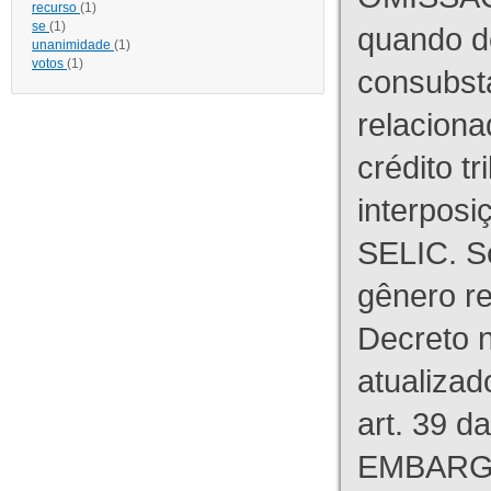
recurso
(1)
se
(1)
quando d
unanimidade
(1)
votos
(1)
consubst
relaciona
crédito tr
interpos
SELIC. S
gênero re
Decreto n
atualizad
art. 39 d
EMBARG