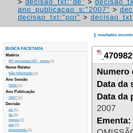
>
decisao_txt:"de"
>
decisao_t
ano_publicacao_s:"2007"
>
dec
decisao_txt:"por"
>
decisao_txt
1
resultados encont
BUSCA FACETADA
470982
Matéria
IPI- processos NT - ressa
(1)
Nome Relator
Numero 
Não Informado
(1)
Ano Sessão
Data da 
0006
(1)
Ano Publicação
Data da 
2007
(1)
Decisão
2007
ao
(1)
de
(1)
Ementa:
negou
(1)
por
(1)
OMISSÃO
provimento
(1)