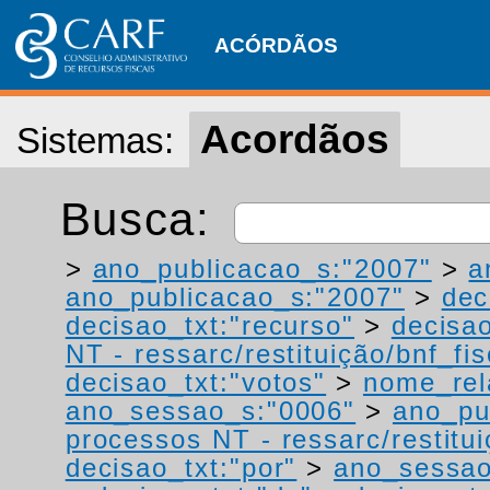
ACÓRDÃOS
Acordãos
Sistemas:
Busca:
>
ano_publicacao_s:"2007"
>
a
ano_publicacao_s:"2007"
>
dec
decisao_txt:"recurso"
>
decisao
NT - ressarc/restituição/bnf_fis
decisao_txt:"votos"
>
nome_rel
ano_sessao_s:"0006"
>
ano_pu
processos NT - ressarc/restituiç
decisao_txt:"por"
>
ano_sessao