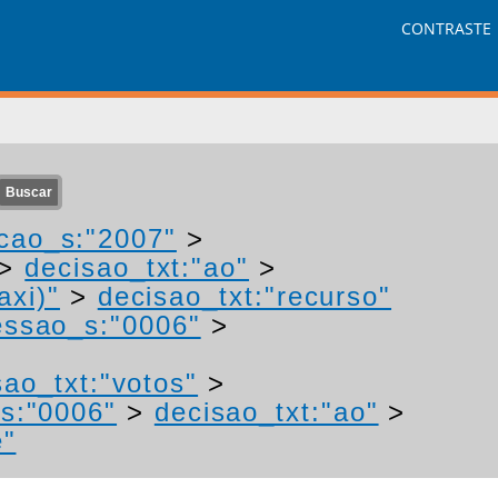
CONTRASTE
cao_s:"2007"
>
>
decisao_txt:"ao"
>
axi)"
>
decisao_txt:"recurso"
ssao_s:"0006"
>
sao_txt:"votos"
>
s:"0006"
>
decisao_txt:"ao"
>
e"