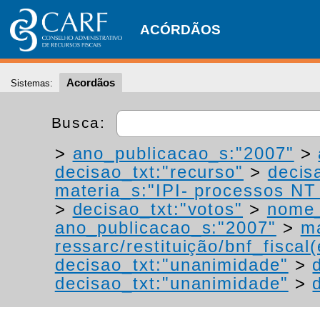
ACÓRDÃOS
Acordãos
Sistemas:
Busca:
>
ano_publicacao_s:"2007"
>
decisao_txt:"recurso"
>
decis
materia_s:"IPI- processos NT -
>
decisao_txt:"votos"
>
nome_
ano_publicacao_s:"2007"
>
ma
ressarc/restituição/bnf_fiscal(
decisao_txt:"unanimidade"
>
decisao_txt:"unanimidade"
>