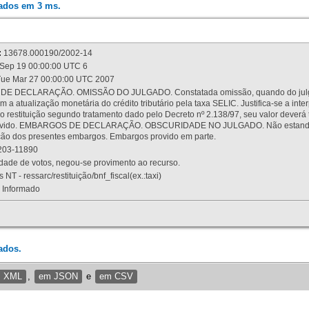
rados em 3 ms.
:
13678.000190/2002-14
Sep 19 00:00:00 UTC 6
ue Mar 27 00:00:00 UTC 2007
 DECLARAÇÃO. OMISSÃO DO JULGADO. Constatada omissão, quando do julgamen
m a atualização monetária do crédito tributário pela taxa SELIC. Justifica-se a 
 restituição segundo tratamento dado pelo Decreto nº 2.138/97, seu valor deverá 
rovido. EMBARGOS DE DECLARAÇÃO. OBSCURIDADE NO JULGADO. Não estando dev
osição dos presentes embargos. Embargos provido em parte.
03-11890
ade de votos, negou-se provimento ao recurso.
 NT - ressarc/restituição/bnf_fiscal(ex.:taxi)
Informado
ados.
m XML
,
em JSON
e
em CSV