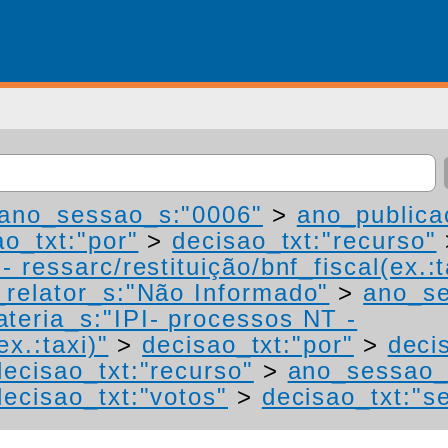
ano_sessao_s:"0006"
>
ano_publica
ao_txt:"por"
>
decisao_txt:"recurso"
 ressarc/restituição/bnf_fiscal(ex.:t
relator_s:"Não Informado"
>
ano_se
teria_s:"IPI- processos NT -
ex.:taxi)"
>
decisao_txt:"por"
>
deci
decisao_txt:"recurso"
>
ano_sessao_
decisao_txt:"votos"
>
decisao_txt:"s