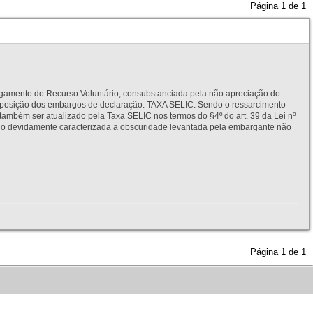
Página
1
de
1
to do Recurso Voluntário, consubstanciada pela não apreciação do
interposição dos embargos de declaração. TAXA SELIC. Sendo o ressarcimento
também ser atualizado pela Taxa SELIC nos termos do §4º do art. 39 da Lei nº
idamente caracterizada a obscuridade levantada pela embargante não
Página
1
de
1