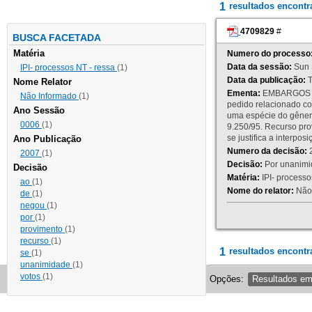
1
resultados encont
4709829
#
BUSCA FACETADA
Matéria
Numero do processo
Data da sessão:
Sun 
IPI- processos NT - ressa
(1)
Data da publicação:
T
Nome Relator
Ementa:
EMBARGOS DE
Não Informado
(1)
pedido relacionado co
Ano Sessão
uma espécie do gênero
0006
(1)
9.250/95. Recurso p
se justifica a interp
Ano Publicação
Numero da decisão:
2
2007
(1)
Decisão:
Por unanimid
Decisão
Matéria:
IPI- processos
ao
(1)
Nome do relator:
Não 
de
(1)
negou
(1)
por
(1)
provimento
(1)
recurso
(1)
1
resultados encontr
se
(1)
unanimidade
(1)
votos
(1)
Opções:
Resultados e