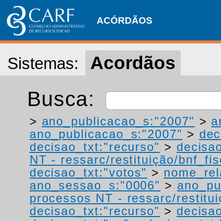
ACÓRDÃOS
Acordãos
Sistemas:
Busca:
>
ano_publicacao_s:"2007"
>
a
ano_publicacao_s:"2007"
>
dec
decisao_txt:"recurso"
>
decisao
NT - ressarc/restituição/bnf_fis
decisao_txt:"votos"
>
nome_rel
ano_sessao_s:"0006"
>
ano_pu
processos NT - ressarc/restituiç
decisao_txt:"recurso"
>
decisao