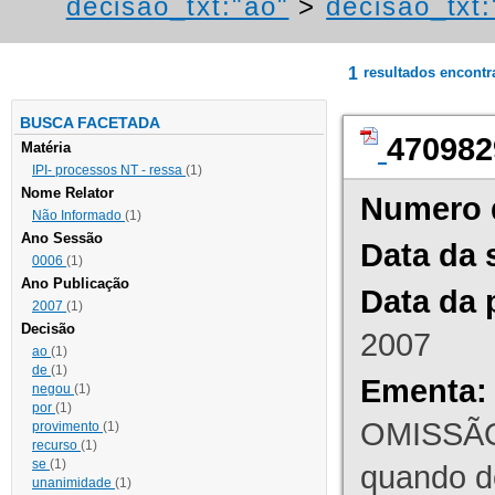
decisao_txt:"ao"
>
decisao_txt
1
resultados encont
BUSCA FACETADA
470982
Matéria
IPI- processos NT - ressa
(1)
Nome Relator
Numero 
Não Informado
(1)
Ano Sessão
Data da 
0006
(1)
Ano Publicação
Data da 
2007
(1)
Decisão
2007
ao
(1)
de
(1)
Ementa:
negou
(1)
por
(1)
OMISSÃO
provimento
(1)
recurso
(1)
se
(1)
quando d
unanimidade
(1)