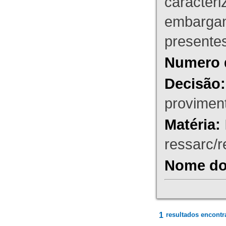
caracteri
embargant
presente
Numero 
Decisão:
proviment
Matéria:
ressarc/re
Nome do 
1
resultados encontr