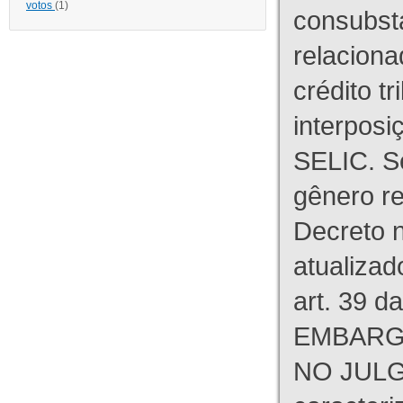
votos
(1)
consubst
relaciona
crédito tr
interpos
SELIC. S
gênero re
Decreto n
atualizad
art. 39 d
EMBARG
NO JULG