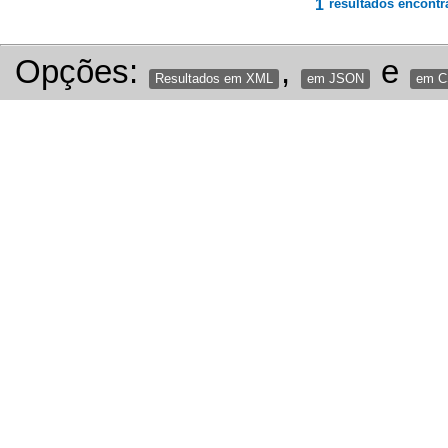
1
resultados encontr
Opções:
,
e
Resultados em XML
em JSON
em 