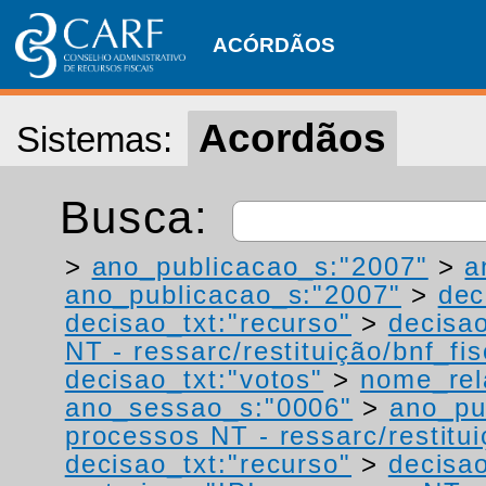
ACÓRDÃOS
Acordãos
Sistemas:
Busca:
>
ano_publicacao_s:"2007"
>
a
ano_publicacao_s:"2007"
>
dec
decisao_txt:"recurso"
>
decisao
NT - ressarc/restituição/bnf_fis
decisao_txt:"votos"
>
nome_rel
ano_sessao_s:"0006"
>
ano_pu
processos NT - ressarc/restituiç
decisao_txt:"recurso"
>
decisao