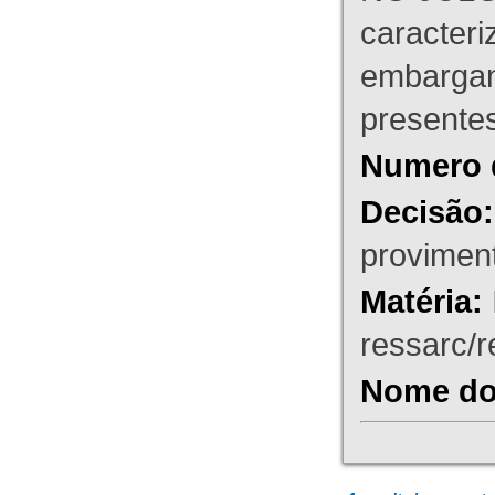
caracteri
embargant
presente
Numero 
Decisão:
proviment
Matéria:
ressarc/re
Nome do 