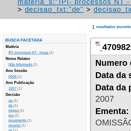
materia_s:"IPI- processos NT - r
>
decisao_txt:"de"
>
decisao_t
1
resultados encont
BUSCA FACETADA
470982
Matéria
IPI- processos NT - ressa
(1)
Nome Relator
Numero 
Não Informado
(1)
Ano Sessão
Data da 
0006
(1)
Ano Publicação
Data da 
2007
(1)
Decisão
2007
ao
(1)
de
(1)
Ementa:
negou
(1)
por
(1)
OMISSÃO
provimento
(1)
recurso
(1)
se
(1)