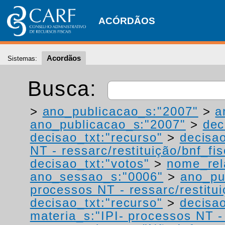
ACÓRDÃOS
Acordãos
Sistemas:
Busca:
>
ano_publicacao_s:"2007"
>
a
ano_publicacao_s:"2007"
>
dec
decisao_txt:"recurso"
>
decisao
NT - ressarc/restituição/bnf_fis
decisao_txt:"votos"
>
nome_rel
ano_sessao_s:"0006"
>
ano_pu
processos NT - ressarc/restituiç
decisao_txt:"recurso"
>
decisao
materia_s:"IPI- processos NT - r