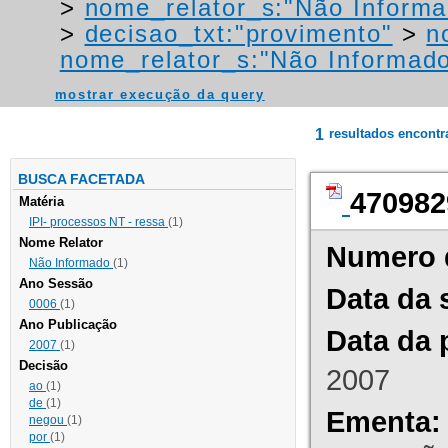
>
nome_relator_s:"Não Informa
>
decisao_txt:"provimento"
>
n
nome_relator_s:"Não Informad
mostrar execução da query
1
resultados encont
BUSCA FACETADA
470982
Matéria
IPI- processos NT - ressa
(1)
Nome Relator
Numero 
Não Informado
(1)
Ano Sessão
Data da 
0006
(1)
Ano Publicação
Data da 
2007
(1)
Decisão
2007
ao
(1)
de
(1)
Ementa:
negou
(1)
por
(1)