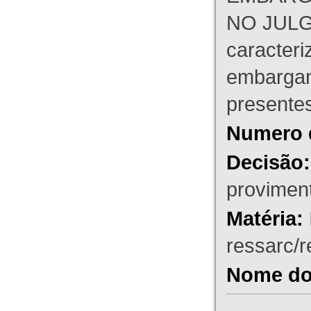
NO JULG
caracteri
embargant
presente
Numero 
Decisão:
proviment
Matéria:
ressarc/re
Nome do 