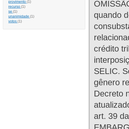
OMISSÃO
provimento
(1)
recurso
(1)
se
(1)
quando d
unanimidade
(1)
votos
(1)
consubst
relaciona
crédito tr
interpos
SELIC. S
gênero re
Decreto n
atualizad
art. 39 d
EMBARG