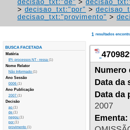
decisao_txt:"de"
>
decisao_txt
>
decisao_txt:"por"
>
decisao_t
decisao_txt:"provimento"
>
dec
1
resultados encont
BUSCA FACETADA
470982
Matéria
IPI- processos NT - ressa
(1)
Nome Relator
Numero 
Não Informado
(1)
Ano Sessão
Data da 
0006
(1)
Ano Publicação
Data da 
2007
(1)
Decisão
2007
ao
(1)
de
(1)
Ementa:
negou
(1)
por
(1)
OMISSÃO
provimento
(1)