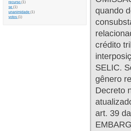
recurso
(1)
se
(1)
quando d
unanimidade
(1)
votos
(1)
consubst
relaciona
crédito tr
interpos
SELIC. S
gênero re
Decreto n
atualizad
art. 39 d
EMBARG