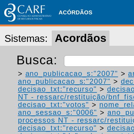
ACÓRDÃOS
Acordãos
Sistemas:
Busca:
>
ano_publicacao_s:"2007"
>
a
ano_publicacao_s:"2007"
>
dec
decisao_txt:"recurso"
>
decisao
NT - ressarc/restituição/bnf_fis
decisao_txt:"votos"
>
nome_rel
ano_sessao_s:"0006"
>
ano_pu
processos NT - ressarc/restituiç
decisao_txt:"recurso"
>
decisao