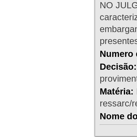
NO JULG
caracteri
embargant
presente
Numero 
Decisão:
proviment
Matéria:
ressarc/re
Nome do 