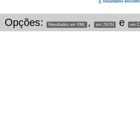
1
resultados encontr
Opções:
,
e
Resultados em XML
em JSON
em 