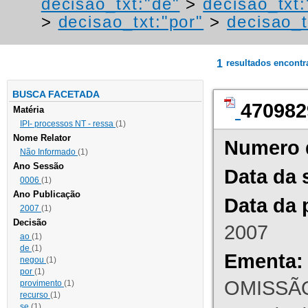
decisao_txt:"de"
>
decisao_txt
>
decisao_txt:"por"
>
decisao_t
1
resultados encont
BUSCA FACETADA
470982
Matéria
IPI- processos NT - ressa
(1)
Nome Relator
Numero 
Não Informado
(1)
Ano Sessão
Data da 
0006
(1)
Ano Publicação
Data da 
2007
(1)
Decisão
2007
ao
(1)
de
(1)
Ementa:
negou
(1)
por
(1)
OMISSÃO
provimento
(1)
recurso
(1)
se
(1)