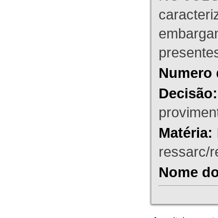
caracteri
embargant
presente
Numero 
Decisão:
proviment
Matéria:
ressarc/re
Nome do 