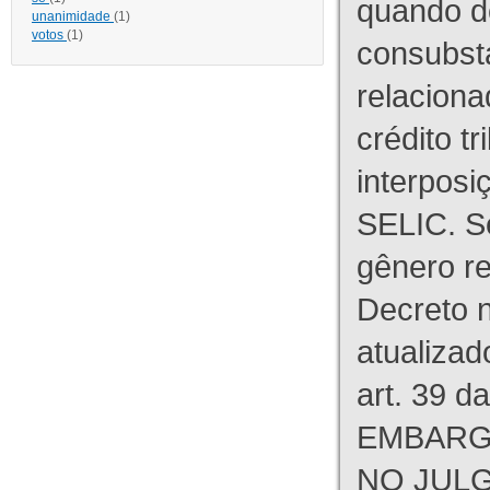
quando d
unanimidade
(1)
votos
(1)
consubst
relaciona
crédito tr
interpos
SELIC. S
gênero re
Decreto n
atualizad
art. 39 d
EMBARG
NO JULG