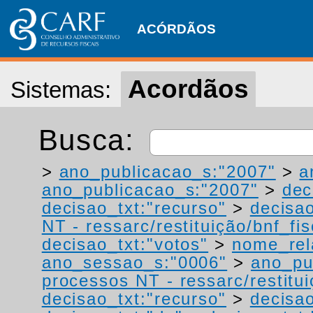
ACÓRDÃOS
Acordãos
Sistemas:
Busca:
>
ano_publicacao_s:"2007"
>
a
ano_publicacao_s:"2007"
>
dec
decisao_txt:"recurso"
>
decisao
NT - ressarc/restituição/bnf_fis
decisao_txt:"votos"
>
nome_rel
ano_sessao_s:"0006"
>
ano_pu
processos NT - ressarc/restituiç
decisao_txt:"recurso"
>
decisao