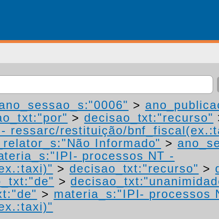
ano_sessao_s:"0006"
>
ano_publica
ao_txt:"por"
>
decisao_txt:"recurso"
 ressarc/restituição/bnf_fiscal(ex.:t
relator_s:"Não Informado"
>
ano_se
teria_s:"IPI- processos NT -
ex.:taxi)"
>
decisao_txt:"recurso"
>
_txt:"de"
>
decisao_txt:"unanimidad
xt:"de"
>
materia_s:"IPI- processos 
ex.:taxi)"