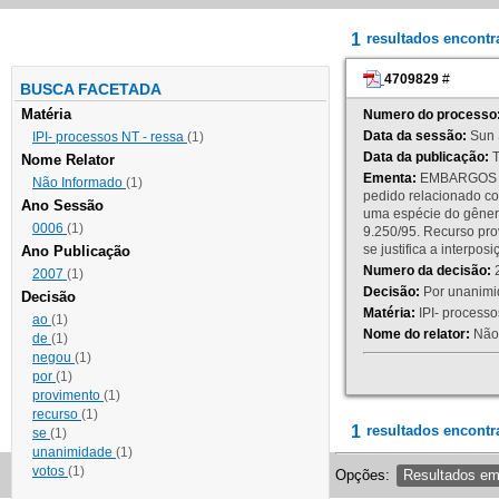
1
resultados encont
4709829
#
BUSCA FACETADA
Matéria
Numero do processo
Data da sessão:
Sun 
IPI- processos NT - ressa
(1)
Data da publicação:
T
Nome Relator
Ementa:
EMBARGOS DE
Não Informado
(1)
pedido relacionado co
Ano Sessão
uma espécie do gênero
0006
(1)
9.250/95. Recurso p
se justifica a interp
Ano Publicação
Numero da decisão:
2
2007
(1)
Decisão:
Por unanimid
Decisão
Matéria:
IPI- processos
ao
(1)
Nome do relator:
Não 
de
(1)
negou
(1)
por
(1)
provimento
(1)
recurso
(1)
1
resultados encontr
se
(1)
unanimidade
(1)
votos
(1)
Opções:
Resultados e