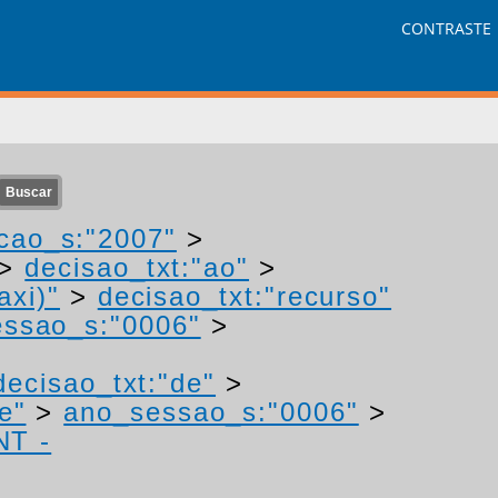
CONTRASTE
cao_s:"2007"
>
>
decisao_txt:"ao"
>
axi)"
>
decisao_txt:"recurso"
ssao_s:"0006"
>
decisao_txt:"de"
>
e"
>
ano_sessao_s:"0006"
>
NT -