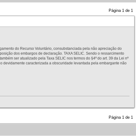
Página
1
de
1
to do Recurso Voluntário, consubstanciada pela não apreciação do
interposição dos embargos de declaração. TAXA SELIC. Sendo o ressarcimento
também ser atualizado pela Taxa SELIC nos termos do §4º do art. 39 da Lei nº
idamente caracterizada a obscuridade levantada pela embargante não
Página
1
de
1