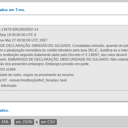
rados em 3 ms.
:
13678.000190/2002-14
Sep 19 00:00:00 UTC 6
ue Mar 27 00:00:00 UTC 2007
 DECLARAÇÃO. OMISSÃO DO JULGADO. Constatada omissão, quando do julgamen
m a atualização monetária do crédito tributário pela taxa SELIC. Justifica-se a 
 restituição segundo tratamento dado pelo Decreto nº 2.138/97, seu valor deverá 
rovido. EMBARGOS DE DECLARAÇÃO. OBSCURIDADE NO JULGADO. Não estando dev
osição dos presentes embargos. Embargos provido em parte.
03-11890
ade de votos, negou-se provimento ao recurso.
 NT - ressarc/restituição/bnf_fiscal(ex.:taxi)
Informado
ados.
m XML
,
em JSON
e
em CSV