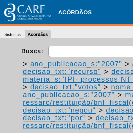
ACÓRDÃOS
Acordãos
Sistemas:
Busca:
>
ano_publicacao_s:"2007"
>
decisao_txt:"recurso"
>
decis
materia_s:"IPI- processos NT -
>
decisao_txt:"votos"
>
nome_
ano_publicacao_s:"2007"
>
ma
ressarc/restituição/bnf_fiscal(
decisao_txt:"negou"
>
decisao
decisao_txt:"por"
>
decisao_t
ressarc/restituição/bnf_fiscal(