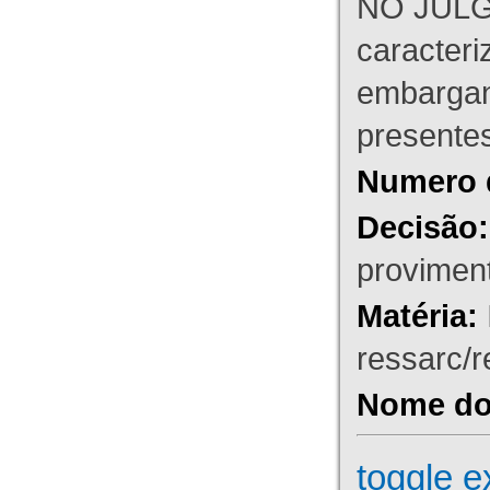
NO JULG
caracteri
embargant
presente
Numero 
Decisão:
proviment
Matéria:
ressarc/re
Nome do 
toggle e