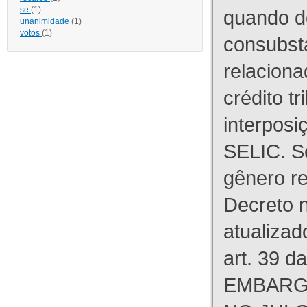
se
(1)
quando d
unanimidade
(1)
votos
(1)
consubst
relaciona
crédito tr
interpos
SELIC. S
gênero re
Decreto n
atualizad
art. 39 d
EMBARG