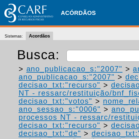
ACÓRDÃOS
Acordãos
Sistemas:
Busca:
>
ano_publicacao_s:"2007"
>
a
ano_publicacao_s:"2007"
>
dec
decisao_txt:"recurso"
>
decisao
NT - ressarc/restituição/bnf_fis
decisao_txt:"votos"
>
nome_rel
ano_sessao_s:"0006"
>
ano_pu
processos NT - ressarc/restituiç
decisao_txt:"recurso"
>
decisao
decisao_txt:"de"
>
decisao_txt