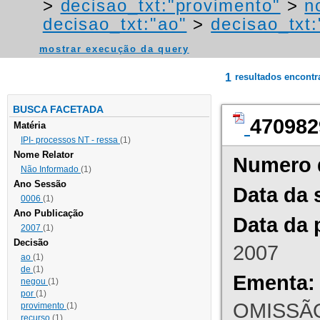
>
decisao_txt:"provimento"
>
n
decisao_txt:"ao"
>
decisao_txt
mostrar execução da query
1
resultados encont
BUSCA FACETADA
470982
Matéria
IPI- processos NT - ressa
(1)
Nome Relator
Numero 
Não Informado
(1)
Ano Sessão
Data da 
0006
(1)
Ano Publicação
Data da 
2007
(1)
Decisão
2007
ao
(1)
de
(1)
Ementa:
negou
(1)
por
(1)
OMISSÃO
provimento
(1)
recurso
(1)