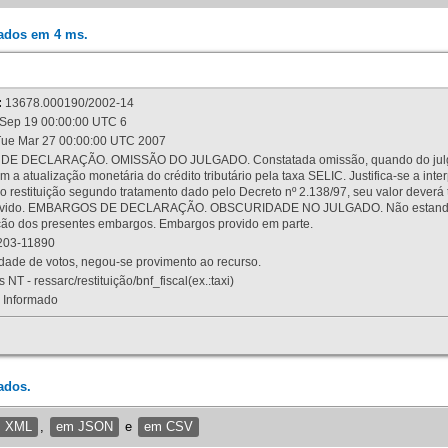
rados em 4 ms.
:
13678.000190/2002-14
Sep 19 00:00:00 UTC 6
ue Mar 27 00:00:00 UTC 2007
 DECLARAÇÃO. OMISSÃO DO JULGADO. Constatada omissão, quando do julgamen
m a atualização monetária do crédito tributário pela taxa SELIC. Justifica-se a 
 restituição segundo tratamento dado pelo Decreto nº 2.138/97, seu valor deverá 
rovido. EMBARGOS DE DECLARAÇÃO. OBSCURIDADE NO JULGADO. Não estando dev
osição dos presentes embargos. Embargos provido em parte.
03-11890
ade de votos, negou-se provimento ao recurso.
 NT - ressarc/restituição/bnf_fiscal(ex.:taxi)
Informado
ados.
m XML
,
em JSON
e
em CSV