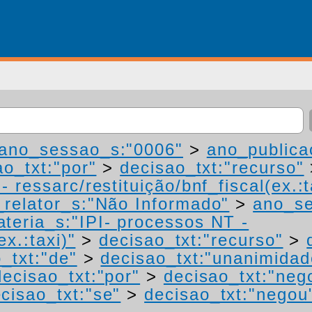
ano_sessao_s:"0006"
>
ano_publica
ao_txt:"por"
>
decisao_txt:"recurso"
 ressarc/restituição/bnf_fiscal(ex.:t
relator_s:"Não Informado"
>
ano_se
teria_s:"IPI- processos NT -
ex.:taxi)"
>
decisao_txt:"recurso"
>
_txt:"de"
>
decisao_txt:"unanimidad
decisao_txt:"por"
>
decisao_txt:"neg
cisao_txt:"se"
>
decisao_txt:"negou