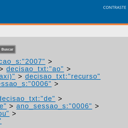
CONTRASTE
cao_s:"2007"
>
>
decisao_txt:"ao"
>
axi)"
>
decisao_txt:"recurso"
ssao_s:"0006"
>
decisao_txt:"de"
>
e"
>
ano_sessao_s:"0006"
>
ou"
>
"