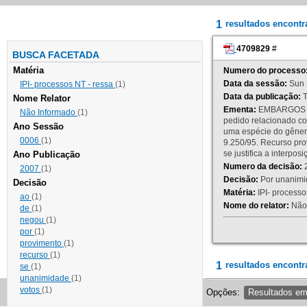
1
resultados encont
4709829
#
BUSCA FACETADA
Matéria
Numero do processo
Data da sessão:
Sun 
IPI- processos NT - ressa
(1)
Data da publicação:
T
Nome Relator
Ementa:
EMBARGOS DE
Não Informado
(1)
pedido relacionado co
Ano Sessão
uma espécie do gênero
0006
(1)
9.250/95. Recurso p
se justifica a interp
Ano Publicação
Numero da decisão:
2
2007
(1)
Decisão:
Por unanimid
Decisão
Matéria:
IPI- processos
ao
(1)
Nome do relator:
Não 
de
(1)
negou
(1)
por
(1)
provimento
(1)
recurso
(1)
1
resultados encontr
se
(1)
unanimidade
(1)
votos
(1)
Opções:
Resultados e