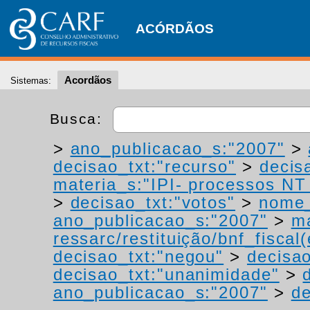
ACÓRDÃOS
Acordãos
Sistemas:
Busca:
>
ano_publicacao_s:"2007"
>
decisao_txt:"recurso"
>
decis
materia_s:"IPI- processos NT -
>
decisao_txt:"votos"
>
nome_
ano_publicacao_s:"2007"
>
ma
ressarc/restituição/bnf_fiscal(
decisao_txt:"negou"
>
decisao
decisao_txt:"unanimidade"
>
ano_publicacao_s:"2007"
>
de