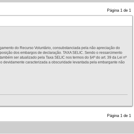
Página
1
de
1
to do Recurso Voluntário, consubstanciada pela não apreciação do
interposição dos embargos de declaração. TAXA SELIC. Sendo o ressarcimento
também ser atualizado pela Taxa SELIC nos termos do §4º do art. 39 da Lei nº
idamente caracterizada a obscuridade levantada pela embargante não
Página
1
de
1