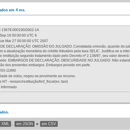
rados em 4 ms.
:
13678.000190/2002-14
Sep 19 00:00:00 UTC 6
ue Mar 27 00:00:00 UTC 2007
 DECLARAÇÃO. OMISSÃO DO JULGADO. Constatada omissão, quando do julgamen
m a atualização monetária do crédito tributário pela taxa SELIC. Justifica-se a 
 restituição segundo tratamento dado pelo Decreto nº 2.138/97, seu valor deverá 
rovido. EMBARGOS DE DECLARAÇÃO. OBSCURIDADE NO JULGADO. Não estando dev
osição dos presentes embargos. Embargos provido em parte.
03-11890
ade de votos, negou-se provimento ao recurso.
 NT - ressarc/restituição/bnf_fiscal(ex.:taxi)
Informado
ados.
m XML
,
em JSON
e
em CSV