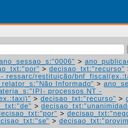
ano_sessao_s:"0006"
>
ano_publica
ao_txt:"por"
>
decisao_txt:"recurso"
 ressarc/restituição/bnf_fiscal(ex.:t
relator_s:"Não Informado"
>
ano_se
teria_s:"IPI- processos NT -
ex.:taxi)"
>
decisao_txt:"recurso"
>
_txt:"de"
>
decisao_txt:"unanimidad
decisao_txt:"por"
>
decisao_txt:"neg
cisao_txt:"se"
>
decisao_txt:"provi