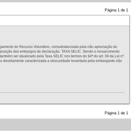
Página
1
de
1
to do Recurso Voluntário, consubstanciada pela não apreciação do
interposição dos embargos de declaração. TAXA SELIC. Sendo o ressarcimento
também ser atualizado pela Taxa SELIC nos termos do §4º do art. 39 da Lei nº
idamente caracterizada a obscuridade levantada pela embargante não
Página
1
de
1