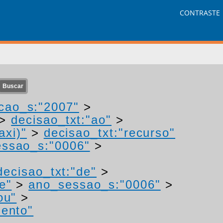
CONTRASTE
cao_s:"2007"
>
>
decisao_txt:"ao"
>
axi)"
>
decisao_txt:"recurso"
ssao_s:"0006"
>
decisao_txt:"de"
>
e"
>
ano_sessao_s:"0006"
>
ou"
>
mento"