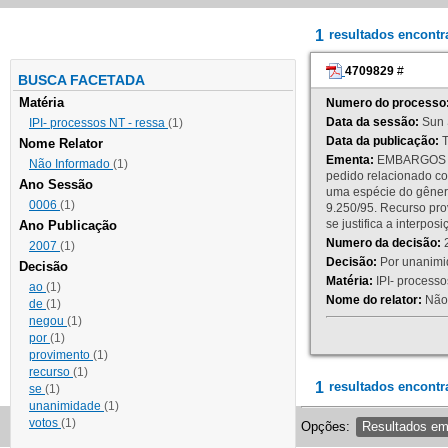
1
resultados encont
4709829
#
BUSCA FACETADA
Matéria
Numero do processo
Data da sessão:
Sun 
IPI- processos NT - ressa
(1)
Data da publicação:
T
Nome Relator
Ementa:
EMBARGOS DE
Não Informado
(1)
pedido relacionado co
Ano Sessão
uma espécie do gênero
0006
(1)
9.250/95. Recurso p
se justifica a interp
Ano Publicação
Numero da decisão:
2
2007
(1)
Decisão:
Por unanimid
Decisão
Matéria:
IPI- processos
ao
(1)
Nome do relator:
Não 
de
(1)
negou
(1)
por
(1)
provimento
(1)
recurso
(1)
1
resultados encontr
se
(1)
unanimidade
(1)
votos
(1)
Opções:
Resultados e