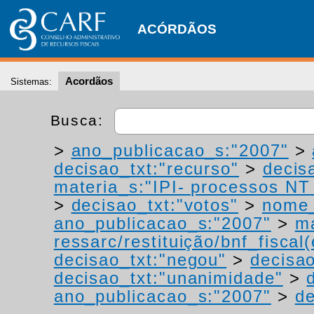
ACÓRDÃOS
Acordãos
Sistemas:
Busca:
>
ano_publicacao_s:"2007"
>
decisao_txt:"recurso"
>
decis
materia_s:"IPI- processos NT -
>
decisao_txt:"votos"
>
nome_
ano_publicacao_s:"2007"
>
ma
ressarc/restituição/bnf_fiscal(
decisao_txt:"negou"
>
decisao
decisao_txt:"unanimidade"
>
ano_publicacao_s:"2007"
>
de