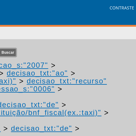
CONTRASTE
cao_s:"2007"
>
>
decisao_txt:"ao"
>
axi)"
>
decisao_txt:"recurso"
ssao_s:"0006"
>
decisao_txt:"de"
>
tuição/bnf_fiscal(ex.:taxi)"
>
"
>
decisao_txt:"de"
>