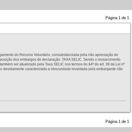
Página
1
de
1
to do Recurso Voluntário, consubstanciada pela não apreciação do
interposição dos embargos de declaração. TAXA SELIC. Sendo o ressarcimento
também ser atualizado pela Taxa SELIC nos termos do §4º do art. 39 da Lei nº
idamente caracterizada a obscuridade levantada pela embargante não
Página
1
de
1