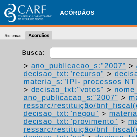
ACÓRDÃOS
Acordãos
Sistemas:
Busca:
>
ano_publicacao_s:"2007"
>
decisao_txt:"recurso"
>
decis
materia_s:"IPI- processos NT -
>
decisao_txt:"votos"
>
nome_
ano_publicacao_s:"2007"
>
ma
ressarc/restituição/bnf_fiscal(
decisao_txt:"negou"
>
materia
decisao_txt:"provimento"
>
ma
ressarc/restituição/bnf_fiscal(