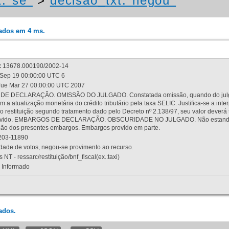
t:"se"
>
decisao_txt:"negou"
rados em 4 ms.
:
13678.000190/2002-14
Sep 19 00:00:00 UTC 6
ue Mar 27 00:00:00 UTC 2007
 DECLARAÇÃO. OMISSÃO DO JULGADO. Constatada omissão, quando do julgamen
m a atualização monetária do crédito tributário pela taxa SELIC. Justifica-se a 
 restituição segundo tratamento dado pelo Decreto nº 2.138/97, seu valor deverá 
rovido. EMBARGOS DE DECLARAÇÃO. OBSCURIDADE NO JULGADO. Não estando dev
osição dos presentes embargos. Embargos provido em parte.
03-11890
ade de votos, negou-se provimento ao recurso.
 NT - ressarc/restituição/bnf_fiscal(ex.:taxi)
Informado
ados.