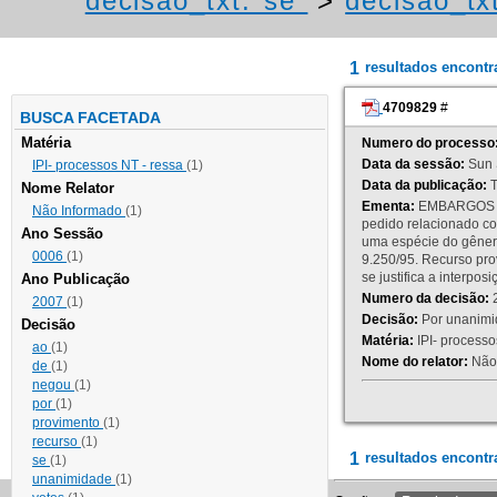
decisao_txt:"se"
>
decisao_tx
1
resultados encont
4709829
#
BUSCA FACETADA
Matéria
Numero do processo
Data da sessão:
Sun 
IPI- processos NT - ressa
(1)
Data da publicação:
T
Nome Relator
Ementa:
EMBARGOS DE
Não Informado
(1)
pedido relacionado co
Ano Sessão
uma espécie do gênero
0006
(1)
9.250/95. Recurso p
se justifica a interp
Ano Publicação
Numero da decisão:
2
2007
(1)
Decisão:
Por unanimid
Decisão
Matéria:
IPI- processos
ao
(1)
Nome do relator:
Não 
de
(1)
negou
(1)
por
(1)
provimento
(1)
recurso
(1)
1
resultados encontr
se
(1)
unanimidade
(1)