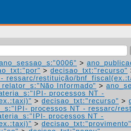
ano_sessao_s:"0006"
>
ano_publica
ao_txt:"por"
>
decisao_txt:"recurso"
 ressarc/restituição/bnf_fiscal(ex.:t
relator_s:"Não Informado"
>
ano_se
teria_s:"IPI- processos NT -
ex.:taxi)"
>
decisao_txt:"recurso"
>
_s:"IPI- processos NT - ressarc/resti
teria_s:"IPI- processos NT -
ex.:taxi)"
>
decisao_txt:"provimento