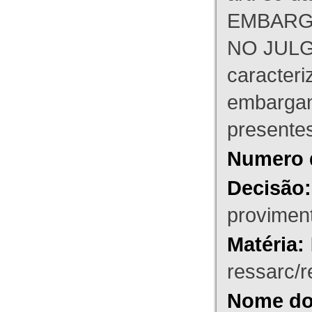
EMBARG
NO JULG
caracteri
embargant
presente
Numero 
Decisão:
proviment
Matéria:
ressarc/re
Nome do 