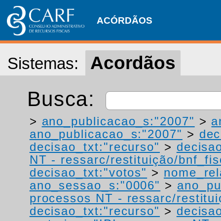
ACÓRDÃOS
Acordãos
Sistemas:
Busca:
>
ano_publicacao_s:"2007"
>
a
ano_publicacao_s:"2007"
>
dec
decisao_txt:"recurso"
>
decisao
NT - ressarc/restituição/bnf_fis
decisao_txt:"votos"
>
nome_rel
ano_sessao_s:"0006"
>
ano_pu
processos NT - ressarc/restituiç
decisao_txt:"recurso"
>
decisao