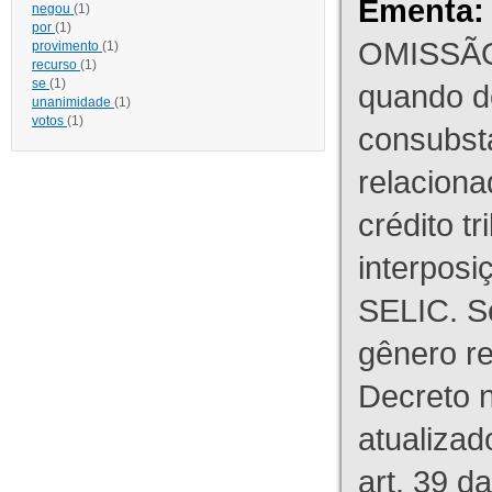
Ementa:
negou
(1)
por
(1)
OMISSÃO
provimento
(1)
recurso
(1)
se
(1)
quando d
unanimidade
(1)
votos
(1)
consubst
relaciona
crédito tr
interpos
SELIC. S
gênero re
Decreto n
atualizad
art. 39 d