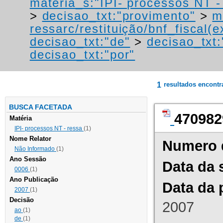
materia_s:"IPI- processos NT - r
>
decisao_txt:"provimento"
>
m
ressarc/restituição/bnf_fiscal(ex
decisao_txt:"de"
>
decisao_txt:
decisao_txt:"por"
1
resultados encont
BUSCA FACETADA
470982
Matéria
IPI- processos NT - ressa
(1)
Nome Relator
Numero 
Não Informado
(1)
Ano Sessão
Data da 
0006
(1)
Ano Publicação
Data da 
2007
(1)
Decisão
2007
ao
(1)
de
(1)