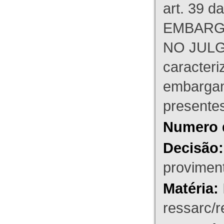
art. 39 d
EMBARG
NO JULG
caracteri
embargant
presente
Numero 
Decisão:
proviment
Matéria:
ressarc/re