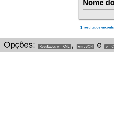
Nome do 
1
resultados encontr
Opções:
,
e
Resultados em XML
em JSON
em 