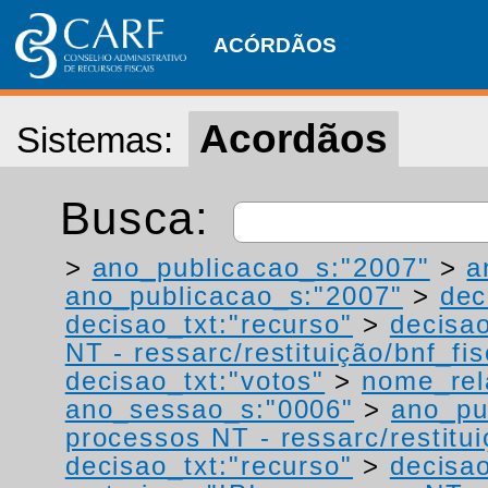
ACÓRDÃOS
Acordãos
Sistemas:
Busca:
>
ano_publicacao_s:"2007"
>
a
ano_publicacao_s:"2007"
>
dec
decisao_txt:"recurso"
>
decisao
NT - ressarc/restituição/bnf_fis
decisao_txt:"votos"
>
nome_rel
ano_sessao_s:"0006"
>
ano_pu
processos NT - ressarc/restituiç
decisao_txt:"recurso"
>
decisao