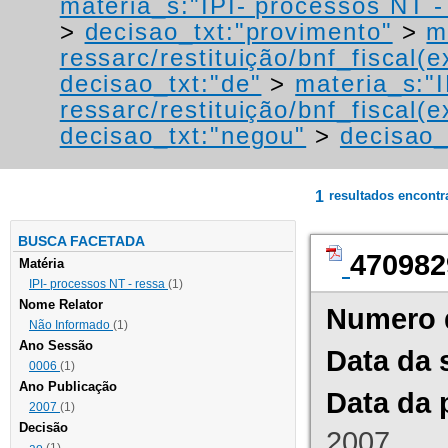
materia_s:"IPI- processos NT - r
>
decisao_txt:"provimento"
>
m
ressarc/restituição/bnf_fiscal(ex
decisao_txt:"de"
>
materia_s:"
ressarc/restituição/bnf_fiscal(ex
decisao_txt:"negou"
>
decisao_
1
resultados encont
BUSCA FACETADA
470982
Matéria
IPI- processos NT - ressa
(1)
Nome Relator
Numero 
Não Informado
(1)
Ano Sessão
Data da 
0006
(1)
Ano Publicação
Data da 
2007
(1)
Decisão
2007