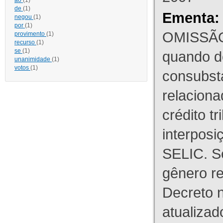
ao
(1)
de
(1)
Ementa:
negou
(1)
por
(1)
OMISSÃO
provimento
(1)
recurso
(1)
se
(1)
quando d
unanimidade
(1)
votos
(1)
consubst
relaciona
crédito tr
interpos
SELIC. S
gênero re
Decreto n
atualizad