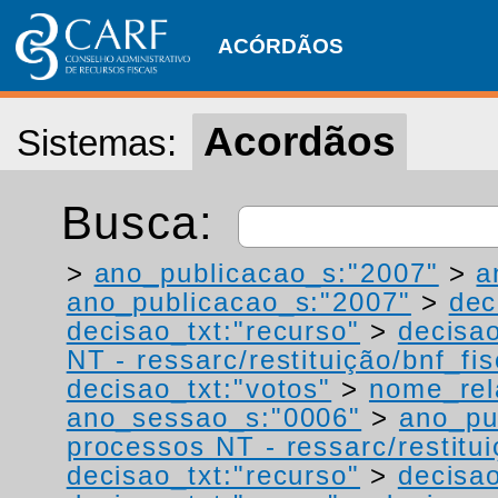
ACÓRDÃOS
Acordãos
Sistemas:
Busca:
>
ano_publicacao_s:"2007"
>
a
ano_publicacao_s:"2007"
>
dec
decisao_txt:"recurso"
>
decisao
NT - ressarc/restituição/bnf_fis
decisao_txt:"votos"
>
nome_rel
ano_sessao_s:"0006"
>
ano_pu
processos NT - ressarc/restituiç
decisao_txt:"recurso"
>
decisao