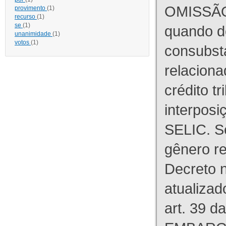
OMISSÃO
provimento
(1)
recurso
(1)
se
(1)
quando d
unanimidade
(1)
votos
(1)
consubst
relaciona
crédito tr
interpos
SELIC. S
gênero re
Decreto n
atualizad
art. 39 d