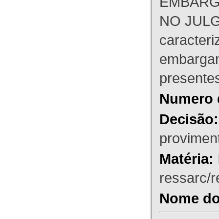
EMBARG
NO JULG
caracteri
embargant
presente
Numero 
Decisão:
proviment
Matéria:
ressarc/re
Nome do 