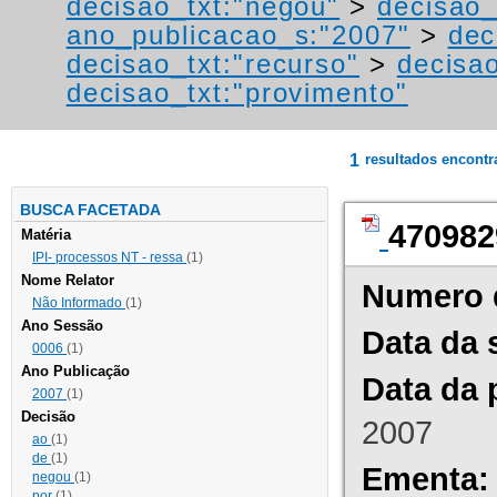
decisao_txt:"negou"
>
decisao_
ano_publicacao_s:"2007"
>
dec
decisao_txt:"recurso"
>
decisa
decisao_txt:"provimento"
1
resultados encont
BUSCA FACETADA
470982
Matéria
IPI- processos NT - ressa
(1)
Nome Relator
Numero 
Não Informado
(1)
Ano Sessão
Data da 
0006
(1)
Ano Publicação
Data da 
2007
(1)
Decisão
2007
ao
(1)
de
(1)
Ementa:
negou
(1)
por
(1)