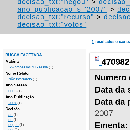
decisao_txt:"negou"
>
decisao_
ano_publicacao_s:"2007"
>
dec
decisao_txt:"recurso"
>
decisa
decisao_txt:"votos"
1
resultados encont
BUSCA FACETADA
470982
Matéria
IPI- processos NT - ressa
(1)
Nome Relator
Numero 
Não Informado
(1)
Ano Sessão
Data da 
0006
(1)
Ano Publicação
Data da 
2007
(1)
Decisão
2007
ao
(1)
de
(1)
Ementa:
negou
(1)
por
(1)