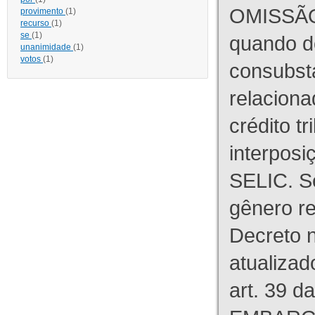
OMISSÃO
provimento
(1)
recurso
(1)
se
(1)
quando d
unanimidade
(1)
votos
(1)
consubst
relaciona
crédito tr
interpos
SELIC. S
gênero re
Decreto n
atualizad
art. 39 d