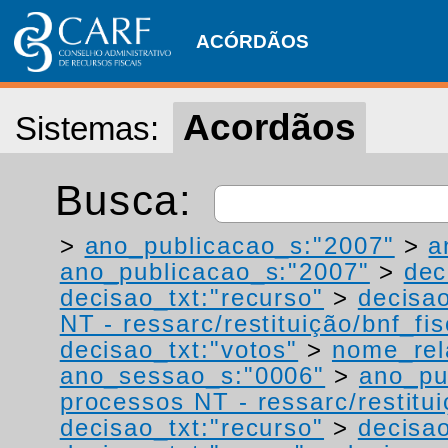
ACÓRDÃOS
Acordãos
Sistemas:
Busca:
>
ano_publicacao_s:"2007"
>
a
ano_publicacao_s:"2007"
>
dec
decisao_txt:"recurso"
>
decisao
NT - ressarc/restituição/bnf_fis
decisao_txt:"votos"
>
nome_rel
ano_sessao_s:"0006"
>
ano_pu
processos NT - ressarc/restituiç
decisao_txt:"recurso"
>
decisao