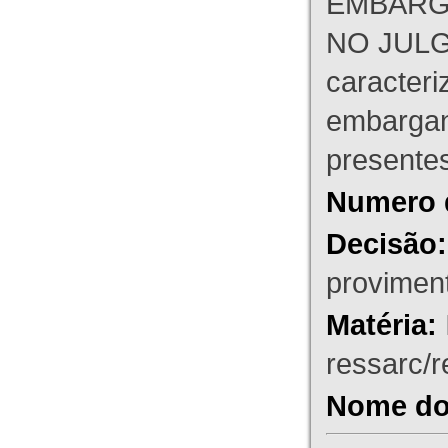
EMBARG
NO JULG
caracteri
embargant
presente
Numero 
Decisão:
proviment
Matéria:
ressarc/re
Nome do 