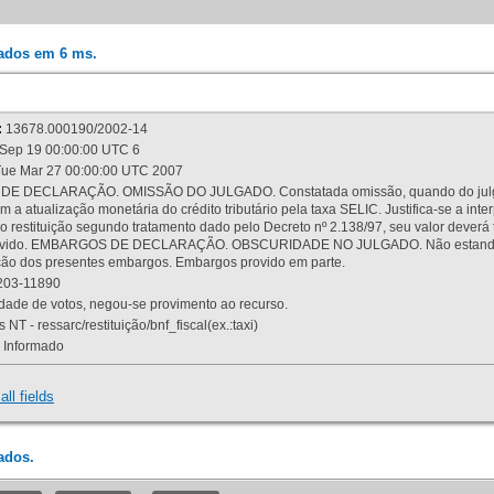
rados em 6 ms.
:
13678.000190/2002-14
Sep 19 00:00:00 UTC 6
ue Mar 27 00:00:00 UTC 2007
 DECLARAÇÃO. OMISSÃO DO JULGADO. Constatada omissão, quando do julgamen
m a atualização monetária do crédito tributário pela taxa SELIC. Justifica-se a 
 restituição segundo tratamento dado pelo Decreto nº 2.138/97, seu valor deverá 
rovido. EMBARGOS DE DECLARAÇÃO. OBSCURIDADE NO JULGADO. Não estando dev
osição dos presentes embargos. Embargos provido em parte.
03-11890
ade de votos, negou-se provimento ao recurso.
 NT - ressarc/restituição/bnf_fiscal(ex.:taxi)
Informado
all fields
ados.