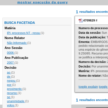
mostrar execução da query
1
resultados encont
4709829
#
BUSCA FACETADA
Matéria
Numero do processo
Data da sessão:
Sun 
IPI- processos NT - ressa
(1)
Data da publicação:
T
Nome Relator
Ementa:
EMBARGOS DE
Não Informado
(1)
pedido relacionado co
Ano Sessão
uma espécie do gênero
0006
(1)
9.250/95. Recurso p
se justifica a interp
Ano Publicação
Numero da decisão:
2
2007
(1)
Decisão:
Por unanimid
Decisão
Matéria:
IPI- processos
ao
(1)
Nome do relator:
Não 
de
(1)
negou
(1)
por
(1)
toggle explain
toggle 
provimento
(1)
recurso
(1)
se
(1)
1
resultados encontr
unanimidade
(1)
votos
(1)