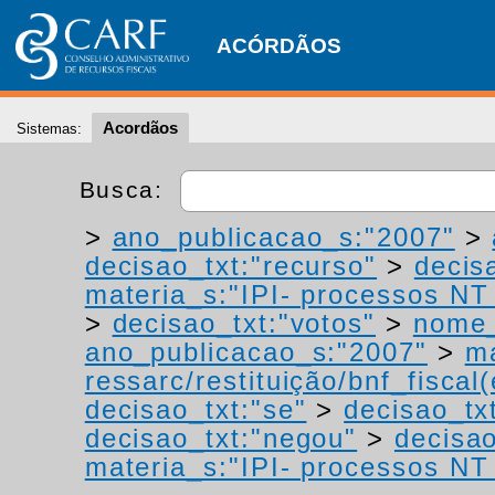
ACÓRDÃOS
Acordãos
Sistemas:
Busca:
>
ano_publicacao_s:"2007"
>
decisao_txt:"recurso"
>
decis
materia_s:"IPI- processos NT -
>
decisao_txt:"votos"
>
nome_
ano_publicacao_s:"2007"
>
ma
ressarc/restituição/bnf_fiscal(
decisao_txt:"se"
>
decisao_tx
decisao_txt:"negou"
>
decisao
materia_s:"IPI- processos NT -