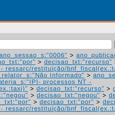
ano_sessao_s:"0006"
>
ano_publica
ao_txt:"por"
>
decisao_txt:"recurso"
 ressarc/restituição/bnf_fiscal(ex.:t
relator_s:"Não Informado"
>
ano_se
teria_s:"IPI- processos NT -
ex.:taxi)"
>
decisao_txt:"recurso"
>
t:"negou"
>
decisao_txt:"negou"
>
d
_txt:"por"
>
decisao_txt:"por"
>
dec
 ressarc/restituição/bnf_fiscal(ex.:t