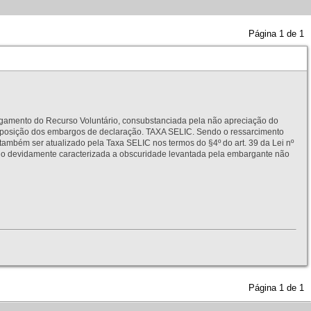
Página
1
de
1
to do Recurso Voluntário, consubstanciada pela não apreciação do
interposição dos embargos de declaração. TAXA SELIC. Sendo o ressarcimento
também ser atualizado pela Taxa SELIC nos termos do §4º do art. 39 da Lei nº
idamente caracterizada a obscuridade levantada pela embargante não
Página
1
de
1