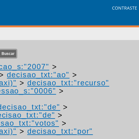
CONTRASTE
cao_s:"2007"
>
>
decisao_txt:"ao"
>
axi)"
>
decisao_txt:"recurso"
ssao_s:"0006"
>
decisao_txt:"de"
>
ecisao_txt:"de"
>
isao_txt:"votos"
>
axi)"
>
decisao_txt:"por"