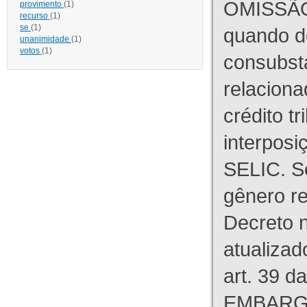
OMISSÃO
provimento
(1)
recurso
(1)
se
(1)
quando d
unanimidade
(1)
votos
(1)
consubst
relaciona
crédito tr
interpos
SELIC. S
gênero re
Decreto n
atualizad
art. 39 d
EMBARG