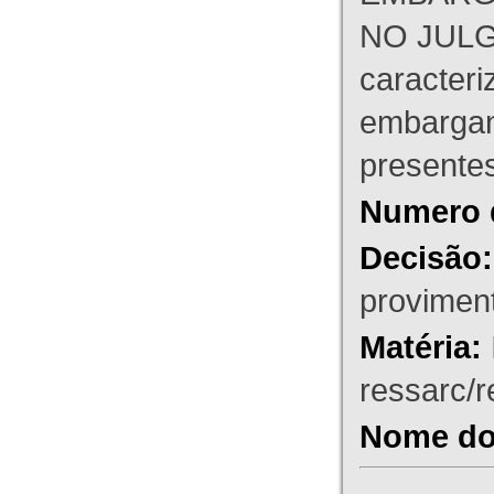
NO JULG
caracteri
embargant
presente
Numero 
Decisão:
proviment
Matéria:
ressarc/re
Nome do 