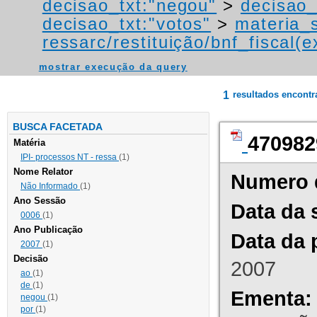
decisao_txt:"negou"
>
decisao_
decisao_txt:"votos"
>
materia_s
ressarc/restituição/bnf_fiscal(ex
mostrar execução da query
1
resultados encont
BUSCA FACETADA
470982
Matéria
IPI- processos NT - ressa
(1)
Nome Relator
Numero 
Não Informado
(1)
Ano Sessão
Data da 
0006
(1)
Ano Publicação
Data da 
2007
(1)
Decisão
2007
ao
(1)
de
(1)
Ementa:
negou
(1)
por
(1)