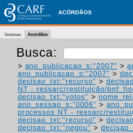
ACÓRDÃOS
Acordãos
Sistemas:
Busca:
>
ano_publicacao_s:"2007"
>
a
ano_publicacao_s:"2007"
>
dec
decisao_txt:"recurso"
>
decisao
NT - ressarc/restituição/bnf_fis
decisao_txt:"votos"
>
nome_rel
ano_sessao_s:"0006"
>
ano_pu
processos NT - ressarc/restituiç
decisao_txt:"recurso"
>
decisao
decisao_txt:"negou"
>
decisao_