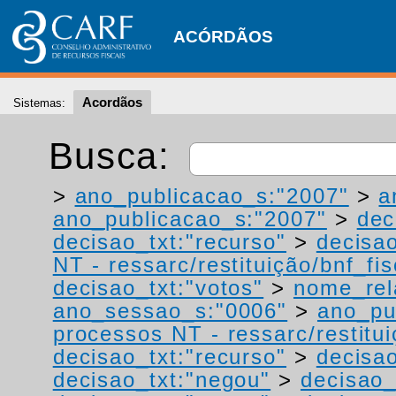
ACÓRDÃOS
Acordãos
Sistemas:
Busca:
>
ano_publicacao_s:"2007"
>
a
ano_publicacao_s:"2007"
>
dec
decisao_txt:"recurso"
>
decisao
NT - ressarc/restituição/bnf_fis
decisao_txt:"votos"
>
nome_rel
ano_sessao_s:"0006"
>
ano_pu
processos NT - ressarc/restituiç
decisao_txt:"recurso"
>
decisao
decisao_txt:"negou"
>
decisao_