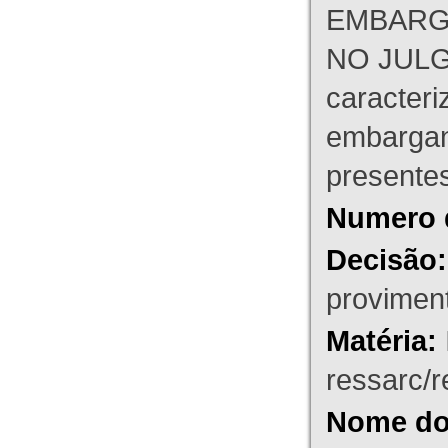
EMBARG
NO JULG
caracteri
embargant
presente
Numero 
Decisão:
proviment
Matéria:
ressarc/re
Nome do 