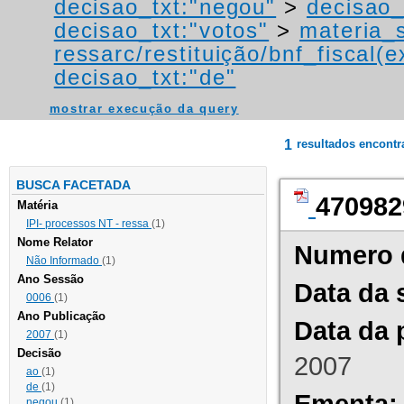
decisao_txt:"negou"
>
decisao_
decisao_txt:"votos"
>
materia_s
ressarc/restituição/bnf_fiscal(ex
decisao_txt:"de"
mostrar execução da query
1
resultados encont
BUSCA FACETADA
470982
Matéria
IPI- processos NT - ressa
(1)
Nome Relator
Numero 
Não Informado
(1)
Ano Sessão
Data da 
0006
(1)
Ano Publicação
Data da 
2007
(1)
Decisão
2007
ao
(1)
de
(1)
Ementa:
negou
(1)