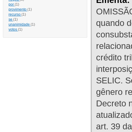
por
(1)
OMISSÃO
provimento
(1)
recurso
(1)
se
(1)
quando d
unanimidade
(1)
votos
(1)
consubst
relaciona
crédito tr
interpos
SELIC. S
gênero re
Decreto n
atualizad
art. 39 d