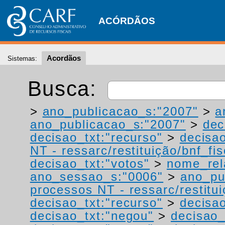
ACÓRDÃOS
Acordãos
Sistemas:
Busca:
>
ano_publicacao_s:"2007"
>
a
ano_publicacao_s:"2007"
>
dec
decisao_txt:"recurso"
>
decisao
NT - ressarc/restituição/bnf_fis
decisao_txt:"votos"
>
nome_rel
ano_sessao_s:"0006"
>
ano_pu
processos NT - ressarc/restituiç
decisao_txt:"recurso"
>
decisao
decisao_txt:"negou"
>
decisao_