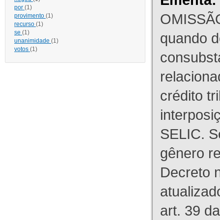
por
(1)
OMISSÃO
provimento
(1)
recurso
(1)
se
(1)
quando d
unanimidade
(1)
votos
(1)
consubst
relaciona
crédito tr
interpos
SELIC. S
gênero re
Decreto n
atualizad
art. 39 d