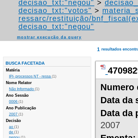
decisao_txt:"negou"
>
decisao_
decisao_txt:"votos"
>
materia_s
ressarc/restituição/bnf_fiscal(ex
decisao_txt:"negou"
mostrar execução da query
1
resultados encont
BUSCA FACETADA
470982
Matéria
IPI- processos NT - ressa
(1)
Nome Relator
Numero 
Não Informado
(1)
Ano Sessão
Data da 
0006
(1)
Ano Publicação
Data da 
2007
(1)
Decisão
2007
ao
(1)
de
(1)
Ementa:
negou
(1)