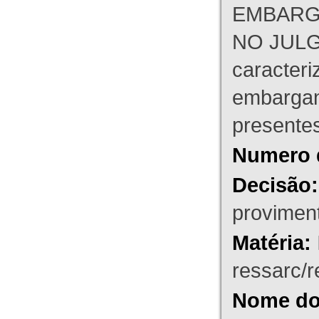
EMBARG
NO JULG
caracteri
embargant
presente
Numero 
Decisão:
proviment
Matéria:
ressarc/re
Nome do 