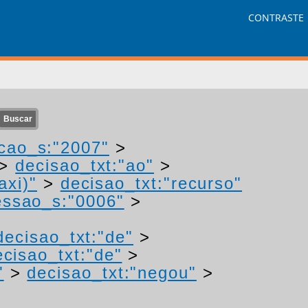
CONTRASTE
cao_s:"2007"
>
>
decisao_txt:"ao"
>
axi)"
>
decisao_txt:"recurso"
ssao_s:"0006"
>
decisao_txt:"de"
>
ecisao_txt:"de"
>
"
>
decisao_txt:"negou"
>