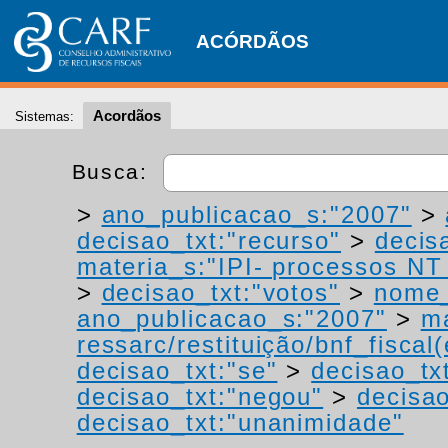
ACÓRDÃOS
Acordãos
Sistemas:
Busca:
>
ano_publicacao_s:"2007"
>
decisao_txt:"recurso"
>
decis
materia_s:"IPI- processos NT -
>
decisao_txt:"votos"
>
nome_
ano_publicacao_s:"2007"
>
ma
ressarc/restituição/bnf_fiscal(
decisao_txt:"se"
>
decisao_tx
decisao_txt:"negou"
>
decisao
decisao_txt:"unanimidade"