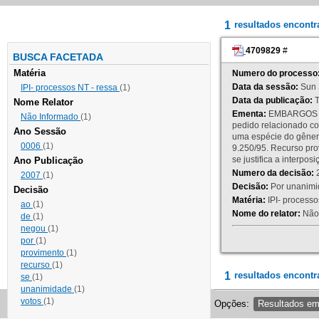
1
resultados encont
4709829
#
BUSCA FACETADA
Matéria
Numero do processo
Data da sessão:
Sun 
IPI- processos NT - ressa
(1)
Data da publicação:
T
Nome Relator
Ementa:
EMBARGOS DE
Não Informado
(1)
pedido relacionado co
Ano Sessão
uma espécie do gênero
0006
(1)
9.250/95. Recurso p
se justifica a interp
Ano Publicação
Numero da decisão:
2
2007
(1)
Decisão:
Por unanimid
Decisão
Matéria:
IPI- processos
ao
(1)
Nome do relator:
Não 
de
(1)
negou
(1)
por
(1)
provimento
(1)
recurso
(1)
1
resultados encontr
se
(1)
unanimidade
(1)
votos
(1)
Opções:
Resultados e