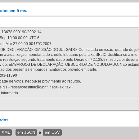
rados em 5 ms.
:
13678.000190/2002-14
Sep 19 00:00:00 UTC 6
ue Mar 27 00:00:00 UTC 2007
 DECLARAÇÃO. OMISSÃO DO JULGADO. Constatada omissão, quando do julgamen
m a atualização monetária do crédito tributário pela taxa SELIC. Justifica-se a 
 restituição segundo tratamento dado pelo Decreto nº 2.138/97, seu valor deverá 
rovido. EMBARGOS DE DECLARAÇÃO. OBSCURIDADE NO JULGADO. Não estando dev
osição dos presentes embargos. Embargos provido em parte.
03-11890
ade de votos, negou-se provimento ao recurso.
 NT - ressarc/restituição/bnf_fiscal(ex.:taxi)
Informado
ados.
m XML
,
em JSON
e
em CSV