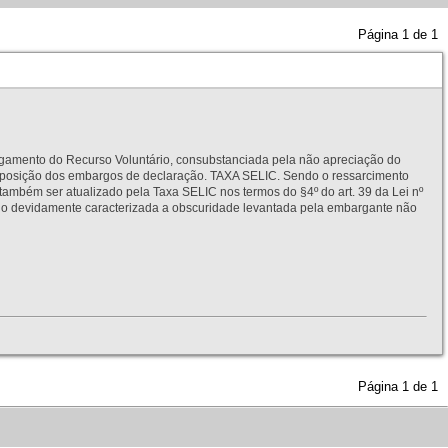
Página
1
de
1
to do Recurso Voluntário, consubstanciada pela não apreciação do
interposição dos embargos de declaração. TAXA SELIC. Sendo o ressarcimento
também ser atualizado pela Taxa SELIC nos termos do §4º do art. 39 da Lei nº
idamente caracterizada a obscuridade levantada pela embargante não
Página
1
de
1