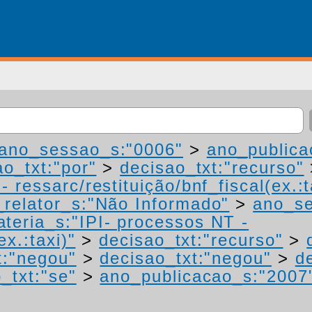
ano_sessao_s:"0006"
>
ano_publica
ao_txt:"por"
>
decisao_txt:"recurso"
 ressarc/restituição/bnf_fiscal(ex.:t
relator_s:"Não Informado"
>
ano_se
teria_s:"IPI- processos NT -
ex.:taxi)"
>
decisao_txt:"recurso"
>
t:"negou"
>
decisao_txt:"negou"
>
d
_txt:"se"
>
ano_publicacao_s:"2007