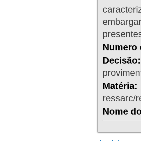
caracteri
embargant
presente
Numero 
Decisão:
proviment
Matéria:
ressarc/re
Nome do 