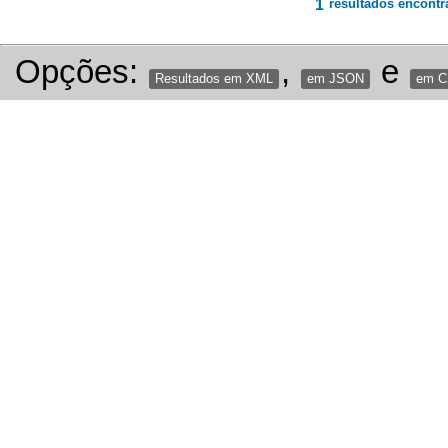
1
resultados encontr
Opções:
,
e
Resultados em XML
em JSON
em 