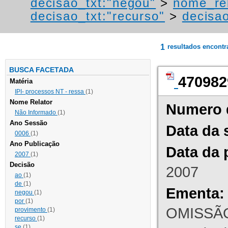
decisao_txt:"negou"
>
nome_rel
decisao_txt:"recurso"
>
decisao
1
resultados encont
BUSCA FACETADA
470982
Matéria
IPI- processos NT - ressa
(1)
Nome Relator
Numero 
Não Informado
(1)
Ano Sessão
Data da 
0006
(1)
Ano Publicação
Data da 
2007
(1)
Decisão
2007
ao
(1)
de
(1)
Ementa:
negou
(1)
por
(1)
OMISSÃO
provimento
(1)
recurso
(1)
se
(1)