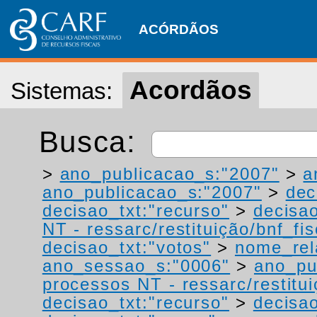
ACÓRDÃOS
Acordãos
Sistemas:
Busca:
>
ano_publicacao_s:"2007"
>
a
ano_publicacao_s:"2007"
>
dec
decisao_txt:"recurso"
>
decisao
NT - ressarc/restituição/bnf_fis
decisao_txt:"votos"
>
nome_rel
ano_sessao_s:"0006"
>
ano_pu
processos NT - ressarc/restituiç
decisao_txt:"recurso"
>
decisao