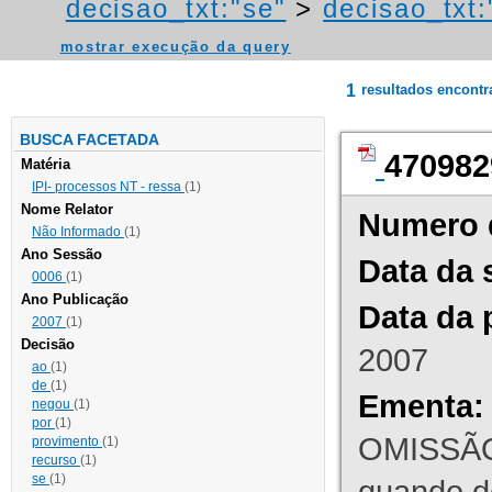
decisao_txt:"se"
>
decisao_txt:
mostrar execução da query
1
resultados encont
BUSCA FACETADA
470982
Matéria
IPI- processos NT - ressa
(1)
Nome Relator
Numero 
Não Informado
(1)
Ano Sessão
Data da 
0006
(1)
Ano Publicação
Data da 
2007
(1)
Decisão
2007
ao
(1)
de
(1)
Ementa:
negou
(1)
por
(1)
OMISSÃO
provimento
(1)
recurso
(1)
se
(1)
quando d