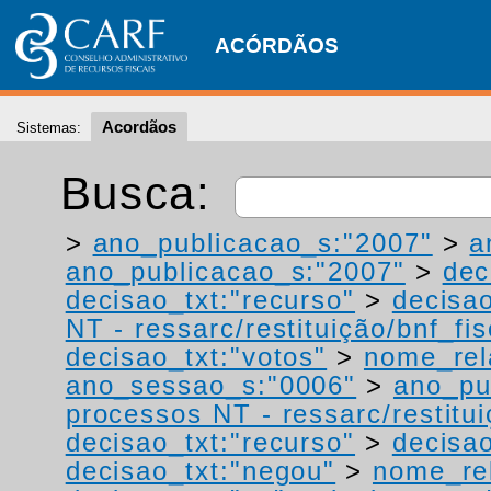
ACÓRDÃOS
Acordãos
Sistemas:
Busca:
>
ano_publicacao_s:"2007"
>
a
ano_publicacao_s:"2007"
>
dec
decisao_txt:"recurso"
>
decisao
NT - ressarc/restituição/bnf_fis
decisao_txt:"votos"
>
nome_rel
ano_sessao_s:"0006"
>
ano_pu
processos NT - ressarc/restituiç
decisao_txt:"recurso"
>
decisao
decisao_txt:"negou"
>
nome_rel