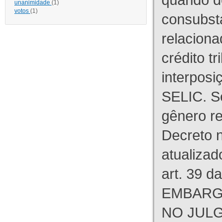
unanimidade
(1)
votos
(1)
consubst
relaciona
crédito tr
interpos
SELIC. S
gênero re
Decreto n
atualizad
art. 39 d
EMBARG
NO JULG