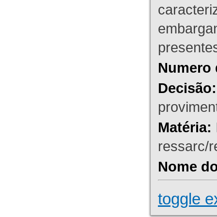
caracteri
embargant
presente
Numero 
Decisão:
proviment
Matéria:
ressarc/re
Nome do 
toggle e