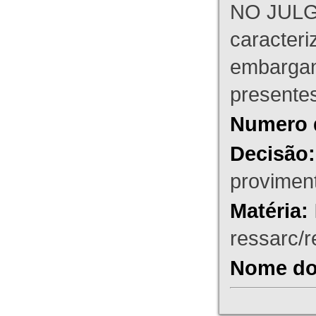
NO JULG
caracteri
embargant
presente
Numero 
Decisão:
proviment
Matéria:
ressarc/re
Nome do 