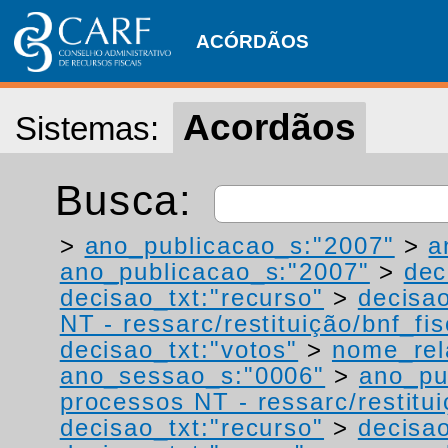
ACÓRDÃOS
Acordãos
Sistemas:
Busca:
>
ano_publicacao_s:"2007"
>
a
ano_publicacao_s:"2007"
>
dec
decisao_txt:"recurso"
>
decisao
NT - ressarc/restituição/bnf_fis
decisao_txt:"votos"
>
nome_rel
ano_sessao_s:"0006"
>
ano_pu
processos NT - ressarc/restituiç
decisao_txt:"recurso"
>
decisao