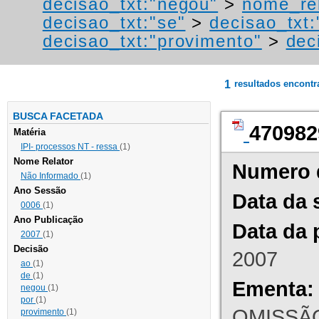
decisao_txt:"negou"
>
nome_rel
decisao_txt:"se"
>
decisao_txt:
decisao_txt:"provimento"
>
dec
1
resultados encont
BUSCA FACETADA
470982
Matéria
IPI- processos NT - ressa
(1)
Nome Relator
Numero 
Não Informado
(1)
Ano Sessão
Data da 
0006
(1)
Ano Publicação
Data da 
2007
(1)
Decisão
2007
ao
(1)
de
(1)
Ementa:
negou
(1)
por
(1)
OMISSÃO
provimento
(1)