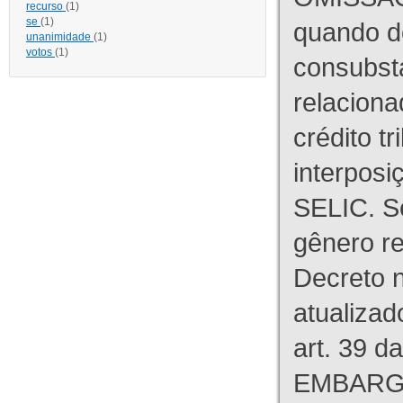
recurso
(1)
se
(1)
quando d
unanimidade
(1)
votos
(1)
consubst
relaciona
crédito tr
interpos
SELIC. S
gênero re
Decreto n
atualizad
art. 39 d
EMBARG