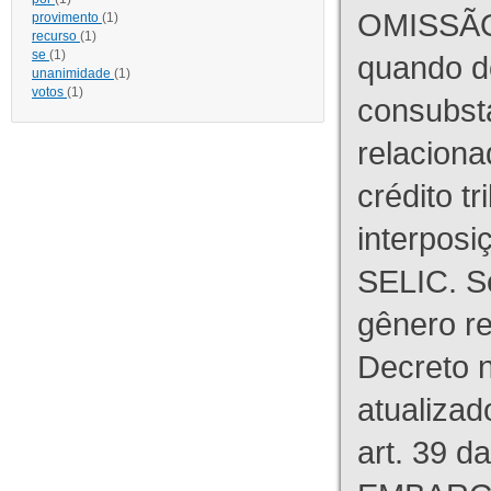
OMISSÃO
provimento
(1)
recurso
(1)
se
(1)
quando d
unanimidade
(1)
votos
(1)
consubst
relaciona
crédito tr
interpos
SELIC. S
gênero re
Decreto n
atualizad
art. 39 d