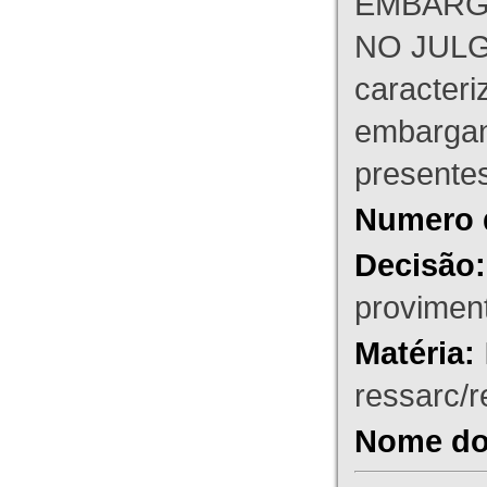
EMBARG
NO JULG
caracteri
embargant
presente
Numero 
Decisão:
proviment
Matéria:
ressarc/re
Nome do 