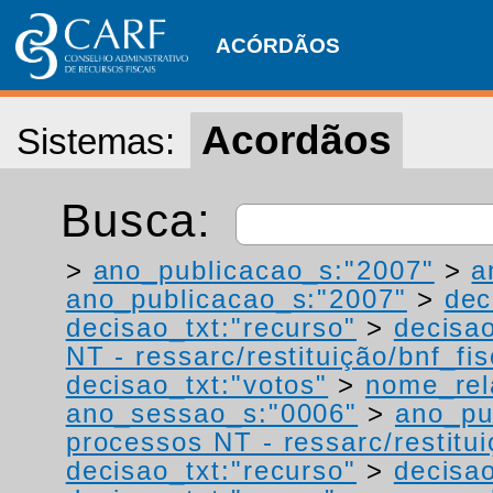
ACÓRDÃOS
Acordãos
Sistemas:
Busca:
>
ano_publicacao_s:"2007"
>
a
ano_publicacao_s:"2007"
>
dec
decisao_txt:"recurso"
>
decisao
NT - ressarc/restituição/bnf_fis
decisao_txt:"votos"
>
nome_rel
ano_sessao_s:"0006"
>
ano_pu
processos NT - ressarc/restituiç
decisao_txt:"recurso"
>
decisao