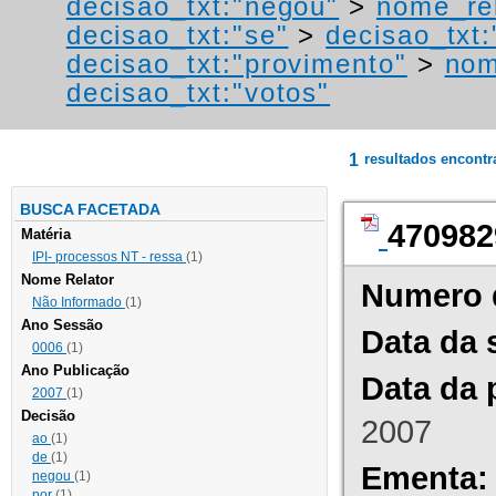
decisao_txt:"negou"
>
nome_rel
decisao_txt:"se"
>
decisao_txt:
decisao_txt:"provimento"
>
nom
decisao_txt:"votos"
1
resultados encont
BUSCA FACETADA
470982
Matéria
IPI- processos NT - ressa
(1)
Nome Relator
Numero 
Não Informado
(1)
Ano Sessão
Data da 
0006
(1)
Ano Publicação
Data da 
2007
(1)
Decisão
2007
ao
(1)
de
(1)
Ementa:
negou
(1)
por
(1)