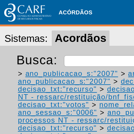
ACÓRDÃOS
Acordãos
Sistemas:
Busca:
>
ano_publicacao_s:"2007"
>
a
ano_publicacao_s:"2007"
>
dec
decisao_txt:"recurso"
>
decisao
NT - ressarc/restituição/bnf_fis
decisao_txt:"votos"
>
nome_rel
ano_sessao_s:"0006"
>
ano_pu
processos NT - ressarc/restituiç
decisao_txt:"recurso"
>
decisao