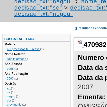
decisao_txt:"negou"
>
nome_rel
decisao_txt:"se"
>
decisao_txt:
decisao_txt:"negou"
1
resultados encont
BUSCA FACETADA
470982
Matéria
IPI- processos NT - ressa
(1)
Nome Relator
Numero 
Não Informado
(1)
Ano Sessão
Data da 
0006
(1)
Ano Publicação
Data da 
2007
(1)
Decisão
2007
ao
(1)
de
(1)
Ementa:
negou
(1)
por
(1)
OMISSÃO
provimento
(1)