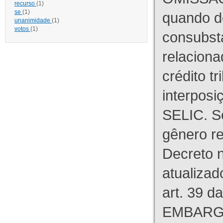
recurso
(1)
se
(1)
quando d
unanimidade
(1)
votos
(1)
consubst
relaciona
crédito tr
interpos
SELIC. S
gênero re
Decreto n
atualizad
art. 39 d
EMBARG