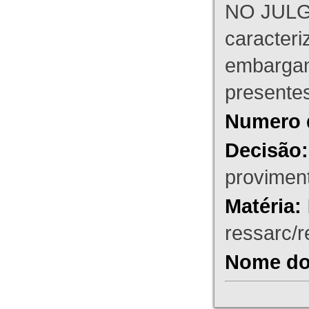
NO JULG
caracteri
embargant
presente
Numero 
Decisão:
proviment
Matéria:
ressarc/re
Nome do 