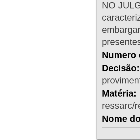
NO JULG
caracteri
embargant
presente
Numero 
Decisão:
proviment
Matéria:
ressarc/re
Nome do 