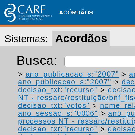
ACÓRDÃOS
Acordãos
Sistemas:
Busca:
>
ano_publicacao_s:"2007"
>
a
ano_publicacao_s:"2007"
>
dec
decisao_txt:"recurso"
>
decisao
NT - ressarc/restituição/bnf_fis
decisao_txt:"votos"
>
nome_rel
ano_sessao_s:"0006"
>
ano_pu
processos NT - ressarc/restituiç
decisao_txt:"recurso"
>
decisao