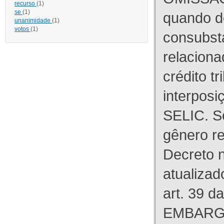
recurso
(1)
se
(1)
quando d
unanimidade
(1)
votos
(1)
consubst
relaciona
crédito tr
interpos
SELIC. S
gênero re
Decreto n
atualizad
art. 39 d
EMBARG