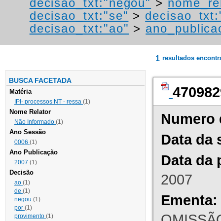
decisao_txt:"negou"
>
nome_rel
decisao_txt:"se"
>
decisao_txt:
decisao_txt:"ao"
>
ano_publica
1
resultados encont
BUSCA FACETADA
470982
Matéria
IPI- processos NT - ressa
(1)
Nome Relator
Numero 
Não Informado
(1)
Ano Sessão
Data da 
0006
(1)
Ano Publicação
Data da 
2007
(1)
Decisão
2007
ao
(1)
de
(1)
Ementa:
negou
(1)
por
(1)
OMISSÃO
provimento
(1)