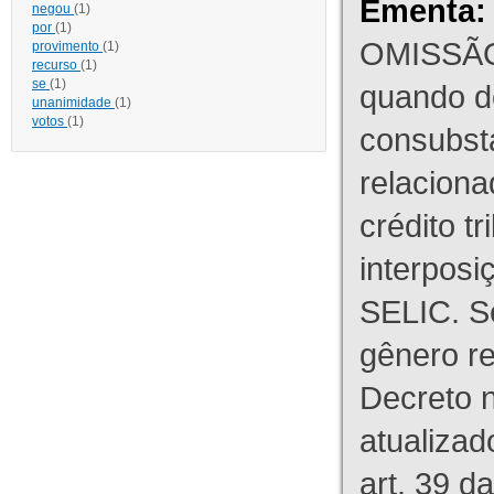
Ementa:
negou
(1)
por
(1)
OMISSÃO
provimento
(1)
recurso
(1)
se
(1)
quando d
unanimidade
(1)
votos
(1)
consubst
relaciona
crédito tr
interpos
SELIC. S
gênero re
Decreto n
atualizad
art. 39 d