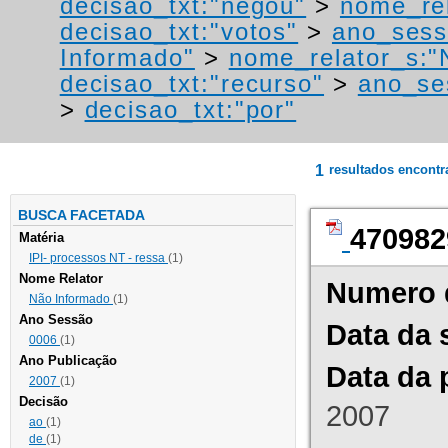
decisao_txt:"negou"
>
nome_rel
decisao_txt:"votos"
>
ano_sess
Informado"
>
nome_relator_s:"
decisao_txt:"recurso"
>
ano_se
>
decisao_txt:"por"
1
resultados encont
BUSCA FACETADA
470982
Matéria
IPI- processos NT - ressa
(1)
Nome Relator
Numero 
Não Informado
(1)
Ano Sessão
Data da 
0006
(1)
Ano Publicação
Data da 
2007
(1)
Decisão
2007
ao
(1)
de
(1)