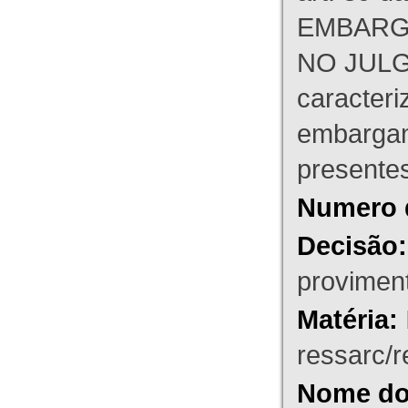
EMBARG
NO JULG
caracteri
embargant
presente
Numero 
Decisão:
proviment
Matéria:
ressarc/re
Nome do 