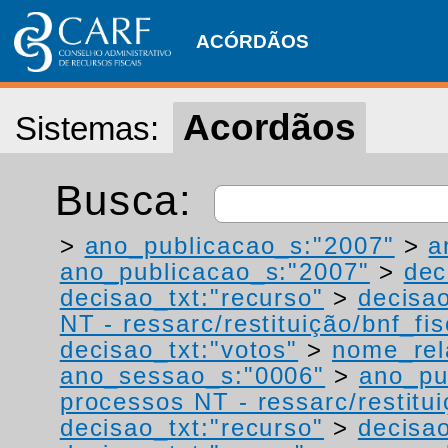
ACÓRDÃOS
Acordãos
Sistemas:
Busca:
>
ano_publicacao_s:"2007"
>
a
ano_publicacao_s:"2007"
>
dec
decisao_txt:"recurso"
>
decisao
NT - ressarc/restituição/bnf_fis
decisao_txt:"votos"
>
nome_rel
ano_sessao_s:"0006"
>
ano_pu
processos NT - ressarc/restituiç
decisao_txt:"recurso"
>
decisao