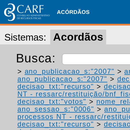
ACÓRDÃOS
Acordãos
Sistemas:
Busca:
>
ano_publicacao_s:"2007"
>
a
ano_publicacao_s:"2007"
>
dec
decisao_txt:"recurso"
>
decisao
NT - ressarc/restituição/bnf_fis
decisao_txt:"votos"
>
nome_rel
ano_sessao_s:"0006"
>
ano_pu
processos NT - ressarc/restituiç
decisao_txt:"recurso"
>
decisao