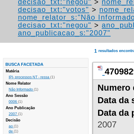
decisao_txt:"negou"
>
nome_rel
decisao_txt:"votos"
>
nome_rel
nome_relator_s:"Não Informad
decisao_txt:"negou"
>
ano_publ
ano_publicacao_s:"2007"
1
resultados encont
BUSCA FACETADA
470982
Matéria
IPI- processos NT - ressa
(1)
Nome Relator
Numero 
Não Informado
(1)
Ano Sessão
Data da 
0006
(1)
Ano Publicação
Data da 
2007
(1)
Decisão
2007
ao
(1)
de
(1)