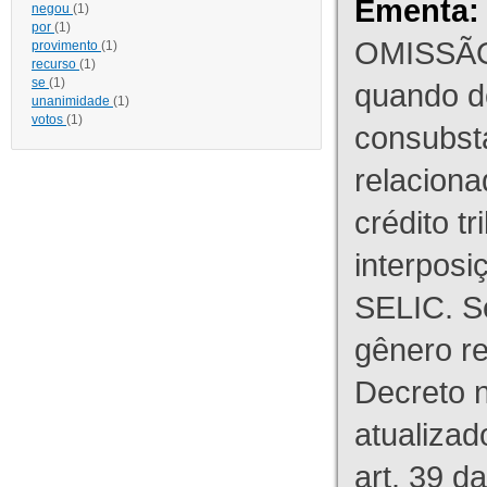
Ementa:
negou
(1)
por
(1)
OMISSÃO
provimento
(1)
recurso
(1)
se
(1)
quando d
unanimidade
(1)
votos
(1)
consubst
relaciona
crédito tr
interpos
SELIC. S
gênero re
Decreto n
atualizad
art. 39 d