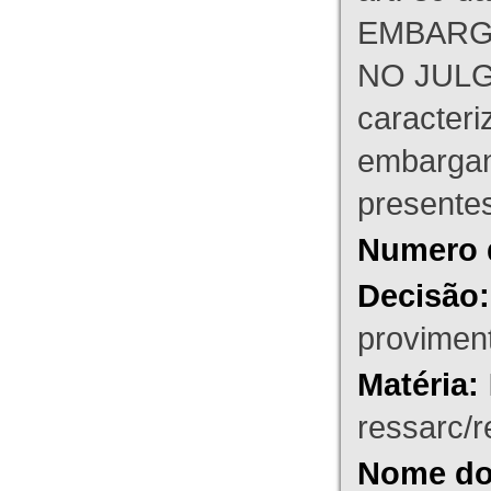
EMBARG
NO JULG
caracteri
embargant
presente
Numero 
Decisão:
proviment
Matéria:
ressarc/re
Nome do 