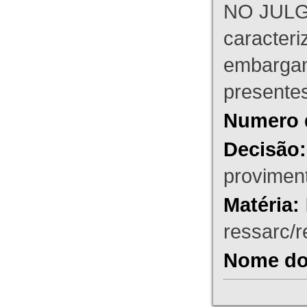
NO JULG
caracteri
embargant
presente
Numero 
Decisão:
proviment
Matéria:
ressarc/re
Nome do 