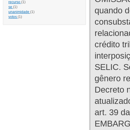
recurso
(1)
se
(1)
quando d
unanimidade
(1)
votos
(1)
consubst
relaciona
crédito tr
interpos
SELIC. S
gênero re
Decreto n
atualizad
art. 39 d
EMBARG