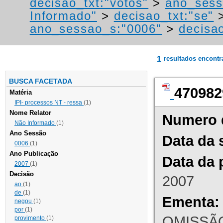
decisao_txt:"votos"
>
ano_sess
Informado"
>
decisao_txt:"se"
ano_sessao_s:"0006"
>
decisao
1
resultados encont
BUSCA FACETADA
470982
Matéria
IPI- processos NT - ressa
(1)
Nome Relator
Numero 
Não Informado
(1)
Ano Sessão
Data da 
0006
(1)
Ano Publicação
Data da 
2007
(1)
Decisão
2007
ao
(1)
de
(1)
Ementa:
negou
(1)
por
(1)
OMISSÃO
provimento
(1)