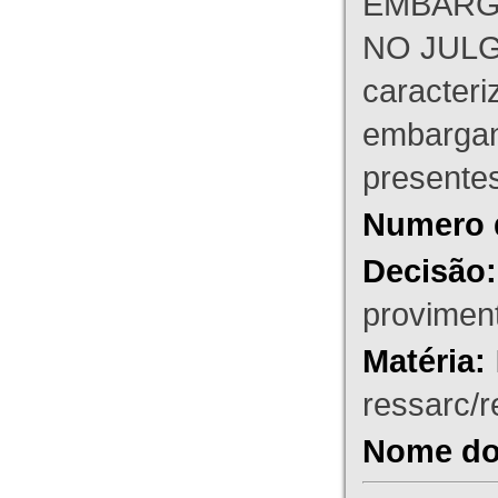
EMBARG
NO JULG
caracteri
embargant
presente
Numero 
Decisão:
proviment
Matéria:
ressarc/re
Nome do 