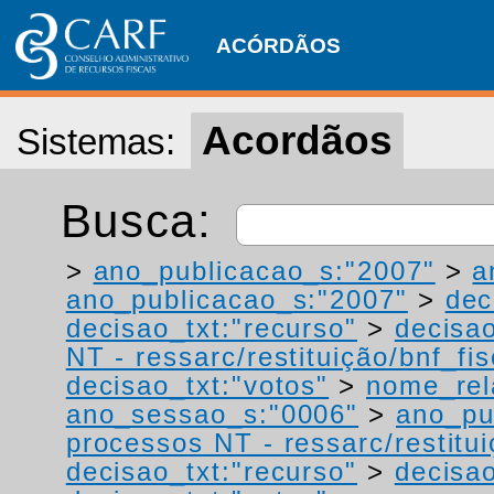
ACÓRDÃOS
Acordãos
Sistemas:
Busca:
>
ano_publicacao_s:"2007"
>
a
ano_publicacao_s:"2007"
>
dec
decisao_txt:"recurso"
>
decisao
NT - ressarc/restituição/bnf_fis
decisao_txt:"votos"
>
nome_rel
ano_sessao_s:"0006"
>
ano_pu
processos NT - ressarc/restituiç
decisao_txt:"recurso"
>
decisa