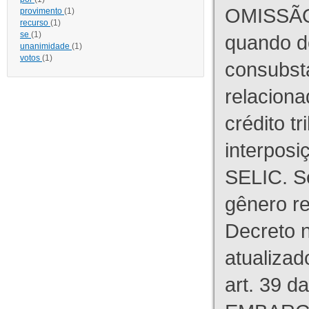
OMISSÃO
provimento
(1)
recurso
(1)
se
(1)
quando d
unanimidade
(1)
votos
(1)
consubst
relaciona
crédito tr
interpos
SELIC. S
gênero re
Decreto n
atualizad
art. 39 d