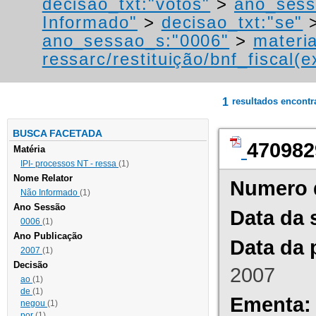
decisao_txt:"votos"
>
ano_sess
Informado"
>
decisao_txt:"se"
ano_sessao_s:"0006"
>
materi
ressarc/restituição/bnf_fiscal(ex
1
resultados encont
BUSCA FACETADA
470982
Matéria
IPI- processos NT - ressa
(1)
Nome Relator
Numero 
Não Informado
(1)
Ano Sessão
Data da 
0006
(1)
Ano Publicação
Data da 
2007
(1)
Decisão
2007
ao
(1)
de
(1)
Ementa:
negou
(1)
por
(1)