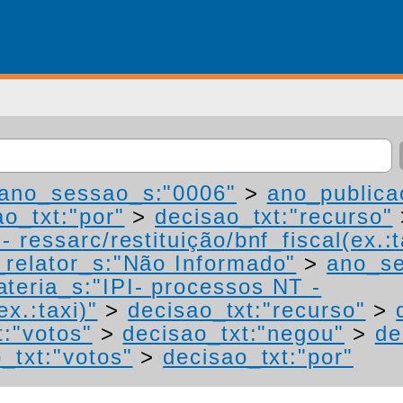
ano_sessao_s:"0006"
>
ano_publica
ao_txt:"por"
>
decisao_txt:"recurso"
 ressarc/restituição/bnf_fiscal(ex.:t
relator_s:"Não Informado"
>
ano_se
teria_s:"IPI- processos NT -
ex.:taxi)"
>
decisao_txt:"recurso"
>
t:"votos"
>
decisao_txt:"negou"
>
de
_txt:"votos"
>
decisao_txt:"por"