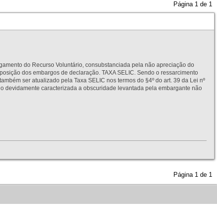
Página
1
de
1
to do Recurso Voluntário, consubstanciada pela não apreciação do
interposição dos embargos de declaração. TAXA SELIC. Sendo o ressarcimento
também ser atualizado pela Taxa SELIC nos termos do §4º do art. 39 da Lei nº
idamente caracterizada a obscuridade levantada pela embargante não
Página
1
de
1