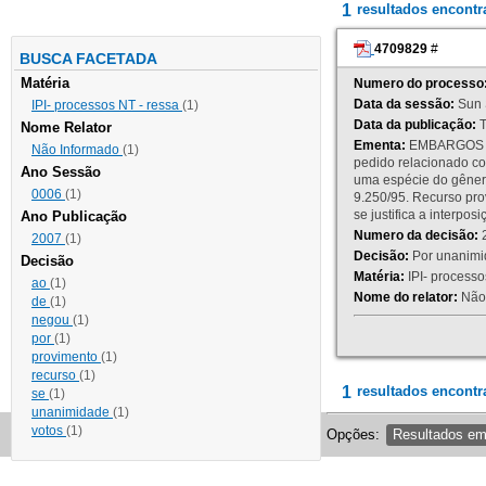
1
resultados encont
4709829
#
BUSCA FACETADA
Matéria
Numero do processo
Data da sessão:
Sun 
IPI- processos NT - ressa
(1)
Data da publicação:
T
Nome Relator
Ementa:
EMBARGOS DE
Não Informado
(1)
pedido relacionado co
Ano Sessão
uma espécie do gênero
0006
(1)
9.250/95. Recurso p
se justifica a interp
Ano Publicação
Numero da decisão:
2
2007
(1)
Decisão:
Por unanimid
Decisão
Matéria:
IPI- processos
ao
(1)
Nome do relator:
Não 
de
(1)
negou
(1)
por
(1)
provimento
(1)
recurso
(1)
1
resultados encontr
se
(1)
unanimidade
(1)
votos
(1)
Opções:
Resultados e