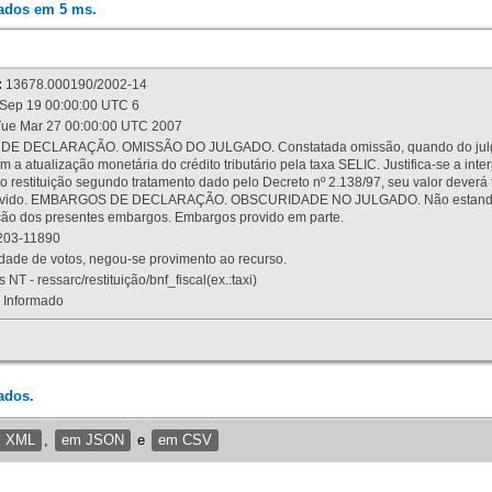
rados em 5 ms.
:
13678.000190/2002-14
Sep 19 00:00:00 UTC 6
ue Mar 27 00:00:00 UTC 2007
 DECLARAÇÃO. OMISSÃO DO JULGADO. Constatada omissão, quando do julgamen
m a atualização monetária do crédito tributário pela taxa SELIC. Justifica-se a 
 restituição segundo tratamento dado pelo Decreto nº 2.138/97, seu valor deverá 
rovido. EMBARGOS DE DECLARAÇÃO. OBSCURIDADE NO JULGADO. Não estando dev
osição dos presentes embargos. Embargos provido em parte.
03-11890
ade de votos, negou-se provimento ao recurso.
 NT - ressarc/restituição/bnf_fiscal(ex.:taxi)
Informado
ados.
m XML
,
em JSON
e
em CSV