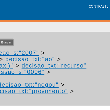
CONTRASTE
cao_s:"2007"
>
>
decisao_txt:"ao"
>
axi)"
>
decisao_txt:"recurso"
ssao_s:"0006"
>
decisao_txt:"negou"
>
cisao_txt:"provimento"
>