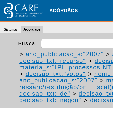
ACÓRDÃOS
Acordãos
Sistemas:
Busca:
>
ano_publicacao_s:"2007"
>
decisao_txt:"recurso"
>
decis
materia_s:"IPI- processos NT -
>
decisao_txt:"votos"
>
nome_
ano_publicacao_s:"2007"
>
ma
ressarc/restituição/bnf_fiscal(
decisao_txt:"de"
>
decisao_tx
decisao_txt:"negou"
>
decisao