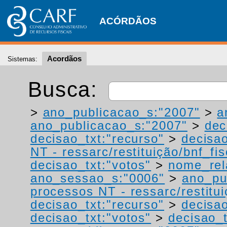
ACÓRDÃOS
Acordãos
Sistemas:
Busca:
>
ano_publicacao_s:"2007"
>
a
ano_publicacao_s:"2007"
>
dec
decisao_txt:"recurso"
>
decisao
NT - ressarc/restituição/bnf_fis
decisao_txt:"votos"
>
nome_rel
ano_sessao_s:"0006"
>
ano_pu
processos NT - ressarc/restituiç
decisao_txt:"recurso"
>
decisa
decisao_txt:"votos"
>
decisao_