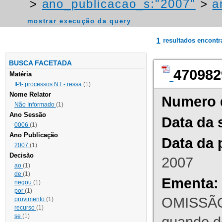
>
ano_publicacao_s:"2007"
>
a
mostrar execução da query
1
resultados encont
BUSCA FACETADA
470982
Matéria
IPI- processos NT - ressa
(1)
Nome Relator
Numero 
Não Informado
(1)
Ano Sessão
Data da 
0006
(1)
Ano Publicação
Data da 
2007
(1)
Decisão
2007
ao
(1)
de
(1)
Ementa:
negou
(1)
por
(1)
OMISSÃO
provimento
(1)
recurso
(1)
se
(1)
quando d