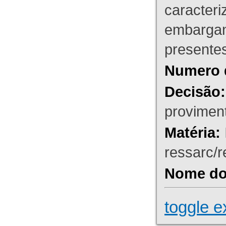
caracteri
embargant
presente
Numero 
Decisão:
proviment
Matéria:
ressarc/re
Nome do 
toggle e