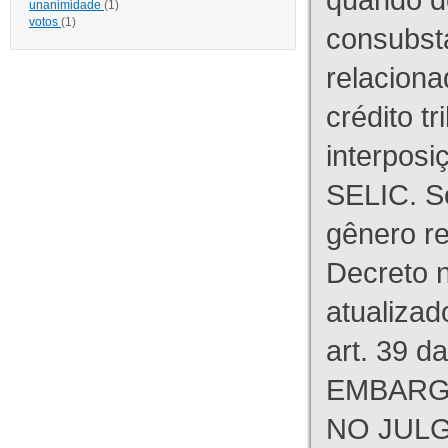
unanimidade
(1)
votos
(1)
consubst
relaciona
crédito tr
interpos
SELIC. S
gênero re
Decreto n
atualizad
art. 39 d
EMBARG
NO JULG