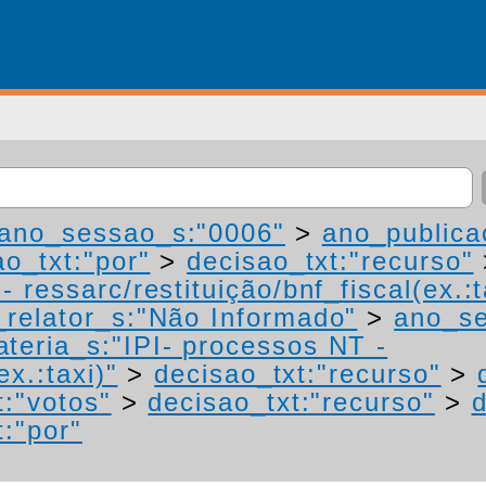
ano_sessao_s:"0006"
>
ano_publica
ao_txt:"por"
>
decisao_txt:"recurso"
 ressarc/restituição/bnf_fiscal(ex.:t
relator_s:"Não Informado"
>
ano_se
teria_s:"IPI- processos NT -
ex.:taxi)"
>
decisao_txt:"recurso"
>
t:"votos"
>
decisao_txt:"recurso"
>
d
t:"por"