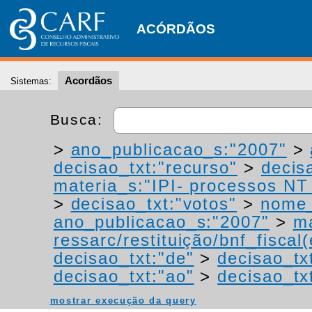
ACÓRDÃOS
Acordãos
Sistemas:
Busca:
>
ano_publicacao_s:"2007"
>
decisao_txt:"recurso"
>
decis
materia_s:"IPI- processos NT -
>
decisao_txt:"votos"
>
nome_
ano_publicacao_s:"2007"
>
ma
ressarc/restituição/bnf_fiscal(
decisao_txt:"de"
>
decisao_tx
decisao_txt:"ao"
>
decisao_tx
mostrar execução da query