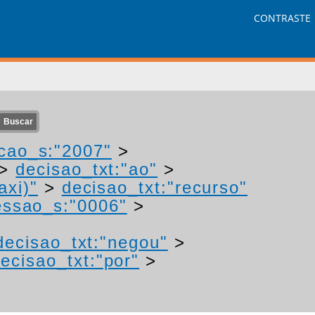
CONTRASTE
cao_s:"2007"
>
>
decisao_txt:"ao"
>
axi)"
>
decisao_txt:"recurso"
ssao_s:"0006"
>
decisao_txt:"negou"
>
ecisao_txt:"por"
>