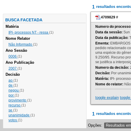
1
resultados encont
4709829
#
BUSCA FACETADA
Matéria
Numero do processo
Data da sessão:
Sun 
IPI- processos NT - ressa
(1)
Data da publicação:
T
Nome Relator
Ementa:
EMBARGOS DE
Não Informado
(1)
pedido relacionado co
Ano Sessão
uma espécie do gênero
0006
(1)
9.250/95. Recurso p
se justifica a interp
Ano Publicação
Numero da decisão:
2
2007
(1)
Decisão:
Por unanimid
Decisão
Matéria:
IPI- processos
ao
(1)
Nome do relator:
Não 
de
(1)
negou
(1)
por
(1)
toggle explain
toggle 
provimento
(1)
recurso
(1)
se
(1)
1
resultados encontr
unanimidade
(1)
votos
(1)
Opções:
Resultados e