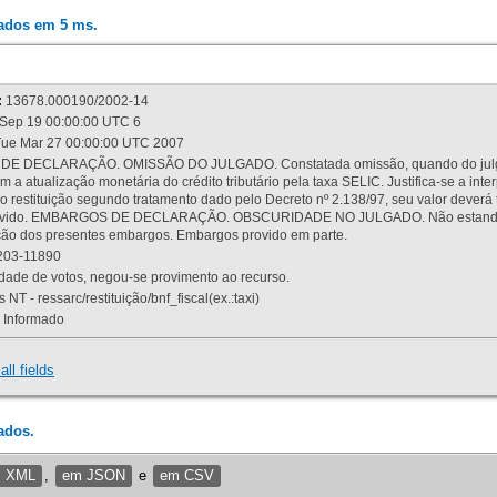
rados em 5 ms.
:
13678.000190/2002-14
Sep 19 00:00:00 UTC 6
ue Mar 27 00:00:00 UTC 2007
 DECLARAÇÃO. OMISSÃO DO JULGADO. Constatada omissão, quando do julgamen
m a atualização monetária do crédito tributário pela taxa SELIC. Justifica-se a 
 restituição segundo tratamento dado pelo Decreto nº 2.138/97, seu valor deverá 
rovido. EMBARGOS DE DECLARAÇÃO. OBSCURIDADE NO JULGADO. Não estando dev
osição dos presentes embargos. Embargos provido em parte.
03-11890
ade de votos, negou-se provimento ao recurso.
 NT - ressarc/restituição/bnf_fiscal(ex.:taxi)
Informado
all fields
ados.
m XML
,
em JSON
e
em CSV