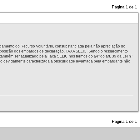
Página
1
de
1
to do Recurso Voluntário, consubstanciada pela não apreciação do
interposição dos embargos de declaração. TAXA SELIC. Sendo o ressarcimento
também ser atualizado pela Taxa SELIC nos termos do §4º do art. 39 da Lei nº
idamente caracterizada a obscuridade levantada pela embargante não
Página
1
de
1