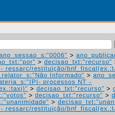
ano_sessao_s:"0006"
>
ano_publica
ao_txt:"por"
>
decisao_txt:"recurso"
 ressarc/restituição/bnf_fiscal(ex.:t
relator_s:"Não Informado"
>
ano_se
teria_s:"IPI- processos NT -
ex.:taxi)"
>
decisao_txt:"recurso"
>
t:"votos"
>
decisao_txt:"recurso"
>
d
t:"unanimidade"
>
decisao_txt:"unan
 ressarc/restituição/bnf_fiscal(ex.:t