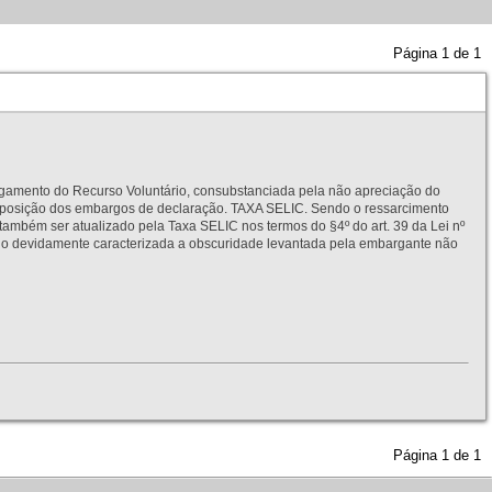
Página
1
de
1
to do Recurso Voluntário, consubstanciada pela não apreciação do
interposição dos embargos de declaração. TAXA SELIC. Sendo o ressarcimento
também ser atualizado pela Taxa SELIC nos termos do §4º do art. 39 da Lei nº
idamente caracterizada a obscuridade levantada pela embargante não
Página
1
de
1