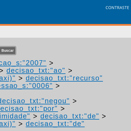
CONTRASTE
cao_s:"2007"
>
>
decisao_txt:"ao"
>
axi)"
>
decisao_txt:"recurso"
ssao_s:"0006"
>
decisao_txt:"negou"
>
ecisao_txt:"por"
>
imidade"
>
decisao_txt:"de"
>
axi)"
>
decisao_txt:"de"