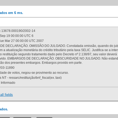
rados em 6 ms.
:
13678.000190/2002-14
Sep 19 00:00:00 UTC 6
ue Mar 27 00:00:00 UTC 2007
 DECLARAÇÃO. OMISSÃO DO JULGADO. Constatada omissão, quando do julgamen
m a atualização monetária do crédito tributário pela taxa SELIC. Justifica-se a 
 restituição segundo tratamento dado pelo Decreto nº 2.138/97, seu valor deverá 
rovido. EMBARGOS DE DECLARAÇÃO. OBSCURIDADE NO JULGADO. Não estando dev
osição dos presentes embargos. Embargos provido em parte.
03-11890
ade de votos, negou-se provimento ao recurso.
 NT - ressarc/restituição/bnf_fiscal(ex.:taxi)
Informado
all fields
ados.