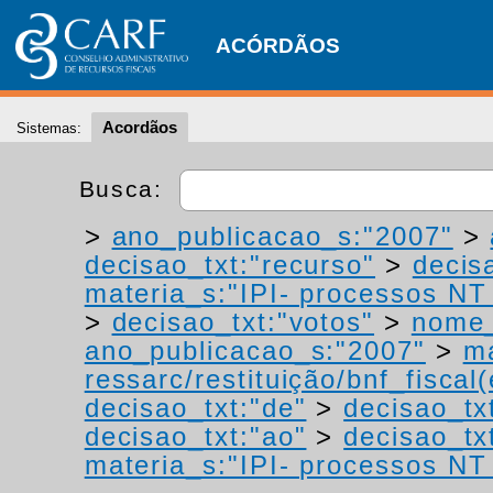
ACÓRDÃOS
Acordãos
Sistemas:
Busca:
>
ano_publicacao_s:"2007"
>
decisao_txt:"recurso"
>
decis
materia_s:"IPI- processos NT -
>
decisao_txt:"votos"
>
nome_
ano_publicacao_s:"2007"
>
ma
ressarc/restituição/bnf_fiscal(
decisao_txt:"de"
>
decisao_tx
decisao_txt:"ao"
>
decisao_tx
materia_s:"IPI- processos NT -