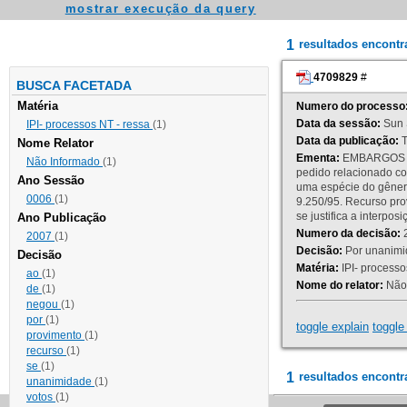
mostrar execução da query
1
resultados encont
4709829
#
BUSCA FACETADA
Matéria
Numero do processo
Data da sessão:
Sun 
IPI- processos NT - ressa
(1)
Data da publicação:
T
Nome Relator
Ementa:
EMBARGOS DE
Não Informado
(1)
pedido relacionado co
Ano Sessão
uma espécie do gênero
0006
(1)
9.250/95. Recurso p
se justifica a interp
Ano Publicação
Numero da decisão:
2
2007
(1)
Decisão:
Por unanimid
Decisão
Matéria:
IPI- processos
ao
(1)
Nome do relator:
Não 
de
(1)
negou
(1)
por
(1)
toggle explain
toggle 
provimento
(1)
recurso
(1)
se
(1)
1
resultados encontr
unanimidade
(1)
votos
(1)