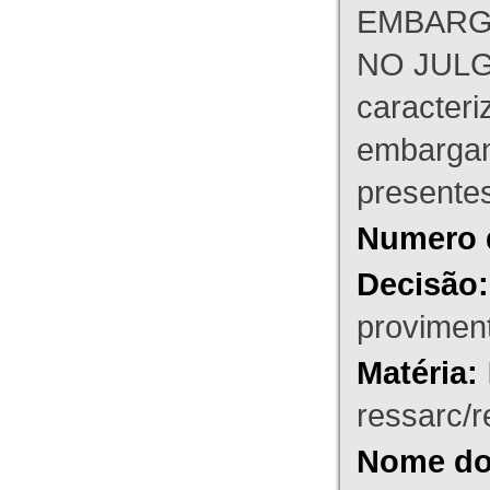
EMBARG
NO JULG
caracteri
embargant
presente
Numero 
Decisão:
proviment
Matéria:
ressarc/re
Nome do 