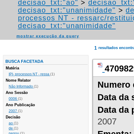
decisao_txt:"ao"
>
decisao_txt
decisao_txt:"unanimidade"
>
de
processos NT - ressarc/restituiç
decisao_txt:"unanimidade"
mostrar execução da query
1
resultados encont
BUSCA FACETADA
470982
Matéria
IPI- processos NT - ressa
(1)
Nome Relator
Numero 
Não Informado
(1)
Ano Sessão
Data da 
0006
(1)
Ano Publicação
Data da 
2007
(1)
Decisão
2007
ao
(1)
de
(1)
Ementa:
negou
(1)