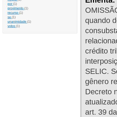
por
(1)
OMISSÃO
provimento
(1)
recurso
(1)
se
(1)
quando d
unanimidade
(1)
votos
(1)
consubst
relaciona
crédito tr
interpos
SELIC. S
gênero re
Decreto n
atualizad
art. 39 d