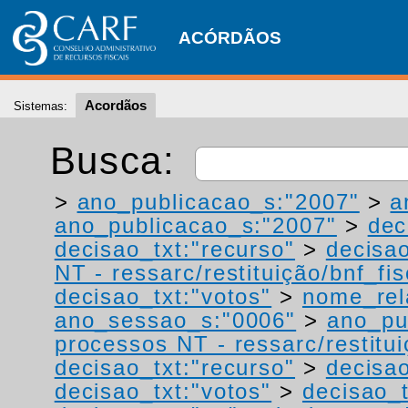
ACÓRDÃOS
Acordãos
Sistemas:
Busca:
>
ano_publicacao_s:"2007"
>
a
ano_publicacao_s:"2007"
>
dec
decisao_txt:"recurso"
>
decisao
NT - ressarc/restituição/bnf_fis
decisao_txt:"votos"
>
nome_rel
ano_sessao_s:"0006"
>
ano_pu
processos NT - ressarc/restituiç
decisao_txt:"recurso"
>
decisa
decisao_txt:"votos"
>
decisao_t