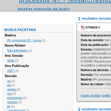
processos NT - ressarc/restitu
mostrar execução da query
1
resultados encont
4709829
#
BUSCA FACETADA
Matéria
Numero do processo
Data da sessão:
Sun 
IPI- processos NT - ressa
(1)
Data da publicação:
T
Nome Relator
Ementa:
EMBARGOS DE
Não Informado
(1)
pedido relacionado co
Ano Sessão
uma espécie do gênero
0006
(1)
9.250/95. Recurso p
se justifica a interp
Ano Publicação
Numero da decisão:
2
2007
(1)
Decisão:
Por unanimid
Decisão
Matéria:
IPI- processos
ao
(1)
Nome do relator:
Não 
de
(1)
negou
(1)
por
(1)
toggle explain
toggle 
provimento
(1)
recurso
(1)
se
(1)
1
resultados encontr
unanimidade
(1)