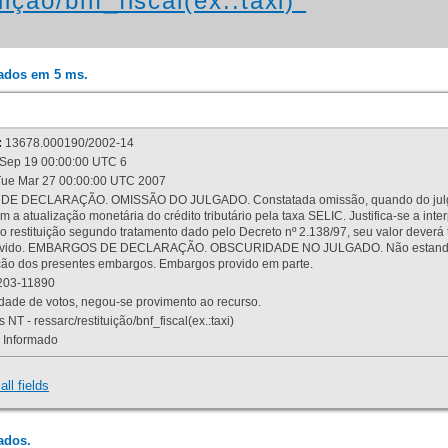
ição/bnf_fiscal(ex.:taxi)"
rados em 5 ms.
:
13678.000190/2002-14
Sep 19 00:00:00 UTC 6
ue Mar 27 00:00:00 UTC 2007
 DECLARAÇÃO. OMISSÃO DO JULGADO. Constatada omissão, quando do julgamen
m a atualização monetária do crédito tributário pela taxa SELIC. Justifica-se a 
 restituição segundo tratamento dado pelo Decreto nº 2.138/97, seu valor deverá 
rovido. EMBARGOS DE DECLARAÇÃO. OBSCURIDADE NO JULGADO. Não estando dev
osição dos presentes embargos. Embargos provido em parte.
03-11890
ade de votos, negou-se provimento ao recurso.
 NT - ressarc/restituição/bnf_fiscal(ex.:taxi)
Informado
all fields
ados.