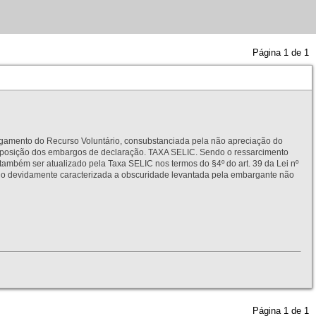
Página
1
de
1
to do Recurso Voluntário, consubstanciada pela não apreciação do
interposição dos embargos de declaração. TAXA SELIC. Sendo o ressarcimento
também ser atualizado pela Taxa SELIC nos termos do §4º do art. 39 da Lei nº
idamente caracterizada a obscuridade levantada pela embargante não
Página
1
de
1