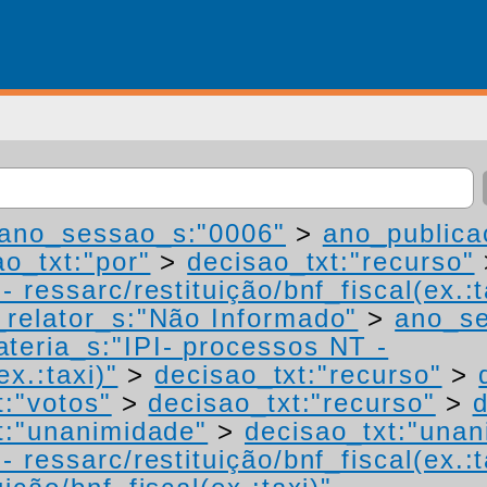
ano_sessao_s:"0006"
>
ano_publica
ao_txt:"por"
>
decisao_txt:"recurso"
 ressarc/restituição/bnf_fiscal(ex.:t
relator_s:"Não Informado"
>
ano_se
teria_s:"IPI- processos NT -
ex.:taxi)"
>
decisao_txt:"recurso"
>
t:"votos"
>
decisao_txt:"recurso"
>
d
t:"unanimidade"
>
decisao_txt:"unan
 ressarc/restituição/bnf_fiscal(ex.:t