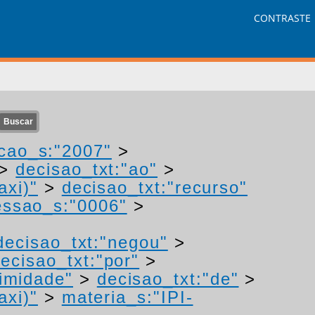
CONTRASTE
cao_s:"2007"
>
>
decisao_txt:"ao"
>
axi)"
>
decisao_txt:"recurso"
ssao_s:"0006"
>
decisao_txt:"negou"
>
ecisao_txt:"por"
>
imidade"
>
decisao_txt:"de"
>
axi)"
>
materia_s:"IPI-