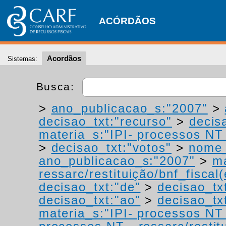
ACÓRDÃOS
Acordãos
Sistemas:
Busca:
>
ano_publicacao_s:"2007"
>
decisao_txt:"recurso"
>
decis
materia_s:"IPI- processos NT -
>
decisao_txt:"votos"
>
nome_
ano_publicacao_s:"2007"
>
ma
ressarc/restituição/bnf_fiscal(
decisao_txt:"de"
>
decisao_tx
decisao_txt:"ao"
>
decisao_tx
materia_s:"IPI- processos NT -