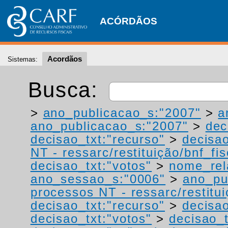
ACÓRDÃOS
Acordãos
Sistemas:
Busca:
>
ano_publicacao_s:"2007"
>
a
ano_publicacao_s:"2007"
>
dec
decisao_txt:"recurso"
>
decisao
NT - ressarc/restituição/bnf_fis
decisao_txt:"votos"
>
nome_rel
ano_sessao_s:"0006"
>
ano_pu
processos NT - ressarc/restituiç
decisao_txt:"recurso"
>
decisa
decisao_txt:"votos"
>
decisao_t