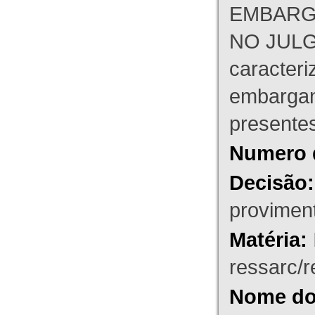
EMBARG
NO JULG
caracteri
embargant
presente
Numero 
Decisão:
proviment
Matéria:
ressarc/re
Nome do 