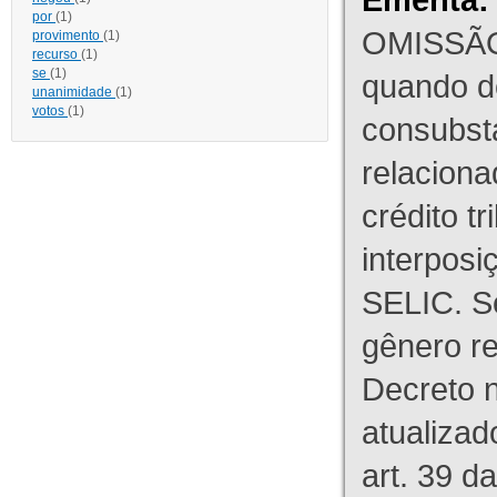
por
(1)
OMISSÃO
provimento
(1)
recurso
(1)
se
(1)
quando d
unanimidade
(1)
votos
(1)
consubst
relaciona
crédito tr
interpos
SELIC. S
gênero re
Decreto n
atualizad
art. 39 d