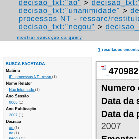
decisao_txt:"ao"
>
decisao_txt
decisao_txt:"unanimidade"
>
de
processos NT - ressarc/restituiç
decisao_txt:"negou"
>
decisao_
mostrar execução da query
1
resultados encont
BUSCA FACETADA
470982
Matéria
IPI- processos NT - ressa
(1)
Nome Relator
Numero 
Não Informado
(1)
Ano Sessão
Data da 
0006
(1)
Ano Publicação
Data da 
2007
(1)
Decisão
2007
ao
(1)
de
(1)
Ementa:
negou
(1)