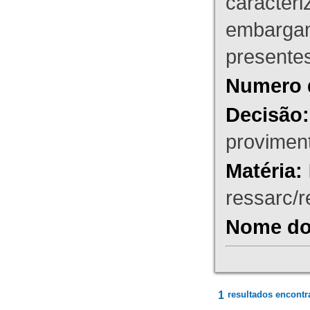
caracteri
embargant
presente
Numero 
Decisão:
proviment
Matéria:
ressarc/re
Nome do 
1
resultados encontr