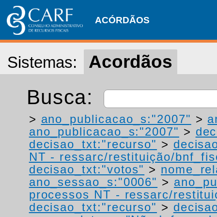
ACÓRDÃOS
Acordãos
Sistemas:
Busca:
>
ano_publicacao_s:"2007"
>
a
ano_publicacao_s:"2007"
>
dec
decisao_txt:"recurso"
>
decisao
NT - ressarc/restituição/bnf_fis
decisao_txt:"votos"
>
nome_rel
ano_sessao_s:"0006"
>
ano_pu
processos NT - ressarc/restituiç
decisao_txt:"recurso"
>
decisa