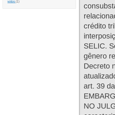
votos
(1)
consubst
relaciona
crédito tr
interpos
SELIC. S
gênero re
Decreto n
atualizad
art. 39 d
EMBARG
NO JULG