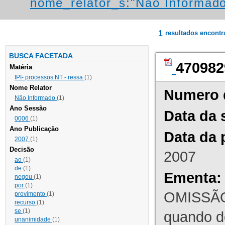
nome_relator_s:"Não Informad
1
resultados encont
BUSCA FACETADA
470982
Matéria
IPI- processos NT - ressa
(1)
Nome Relator
Numero 
Não Informado
(1)
Ano Sessão
Data da 
0006
(1)
Ano Publicação
Data da 
2007
(1)
Decisão
2007
ao
(1)
de
(1)
Ementa:
negou
(1)
por
(1)
OMISSÃO
provimento
(1)
recurso
(1)
se
(1)
quando d
unanimidade
(1)