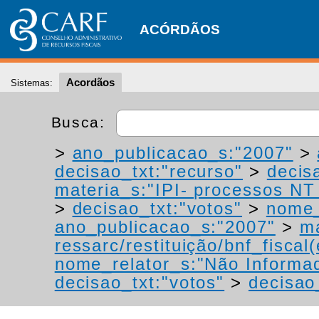
ACÓRDÃOS
Acordãos
Sistemas:
Busca:
>
ano_publicacao_s:"2007"
>
decisao_txt:"recurso"
>
decis
materia_s:"IPI- processos NT -
>
decisao_txt:"votos"
>
nome_
ano_publicacao_s:"2007"
>
ma
ressarc/restituição/bnf_fiscal(
nome_relator_s:"Não Informa
decisao_txt:"votos"
>
decisao