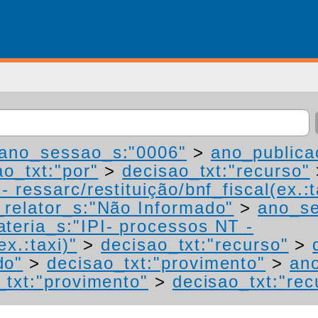
ano_sessao_s:"0006"
>
ano_publica
ao_txt:"por"
>
decisao_txt:"recurso"
 ressarc/restituição/bnf_fiscal(ex.:t
relator_s:"Não Informado"
>
ano_se
teria_s:"IPI- processos NT -
ex.:taxi)"
>
decisao_txt:"recurso"
>
do"
>
decisao_txt:"provimento"
>
an
_txt:"provimento"
>
decisao_txt:"rec