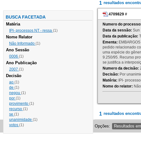
1
resultados encont
4709829
#
BUSCA FACETADA
Matéria
Numero do processo
Data da sessão:
Sun 
IPI- processos NT - ressa
(1)
Data da publicação:
T
Nome Relator
Ementa:
EMBARGOS DE
Não Informado
(1)
pedido relacionado co
Ano Sessão
uma espécie do gênero
0006
(1)
9.250/95. Recurso p
se justifica a interp
Ano Publicação
Numero da decisão:
2
2007
(1)
Decisão:
Por unanimid
Decisão
Matéria:
IPI- processos
ao
(1)
Nome do relator:
Não 
de
(1)
negou
(1)
por
(1)
provimento
(1)
recurso
(1)
1
resultados encontr
se
(1)
unanimidade
(1)
votos
(1)
Opções:
Resultados e