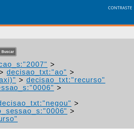
CONTRASTE
cao_s:"2007"
>
>
decisao_txt:"ao"
>
axi)"
>
decisao_txt:"recurso"
ssao_s:"0006"
>
decisao_txt:"negou"
>
o_sessao_s:"0006"
>
urso"