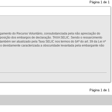
Página
1
de
1
to do Recurso Voluntário, consubstanciada pela não apreciação do
interposição dos embargos de declaração. TAXA SELIC. Sendo o ressarcimento
também ser atualizado pela Taxa SELIC nos termos do §4º do art. 39 da Lei nº
idamente caracterizada a obscuridade levantada pela embargante não
Página
1
de
1