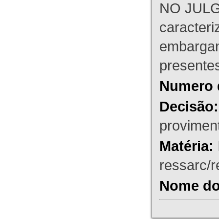
NO JULG
caracteri
embargant
presente
Numero 
Decisão:
proviment
Matéria:
ressarc/re
Nome do 