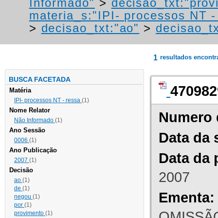
Informado"
>
decisao_txt:"prov
materia_s:"IPI- processos NT - r
>
decisao_txt:"ao"
>
decisao_tx
1
resultados encont
BUSCA FACETADA
470982
Matéria
IPI- processos NT - ressa
(1)
Nome Relator
Numero 
Não Informado
(1)
Ano Sessão
Data da 
0006
(1)
Ano Publicação
Data da 
2007
(1)
Decisão
2007
ao
(1)
de
(1)
Ementa:
negou
(1)
por
(1)
OMISSÃO
provimento
(1)