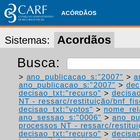
ACÓRDÃOS
Acordãos
Sistemas:
Busca:
>
ano_publicacao_s:"2007"
>
a
ano_publicacao_s:"2007"
>
dec
decisao_txt:"recurso"
>
decisao
NT - ressarc/restituição/bnf_fis
decisao_txt:"votos"
>
nome_rel
ano_sessao_s:"0006"
>
ano_pu
processos NT - ressarc/restituiç
decisao_txt:"recurso"
>
decisa