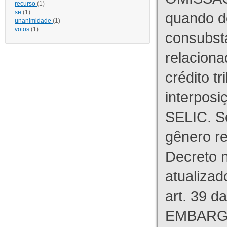
recurso
(1)
se
(1)
quando d
unanimidade
(1)
votos
(1)
consubst
relaciona
crédito tr
interpos
SELIC. S
gênero re
Decreto n
atualizad
art. 39 d
EMBARG