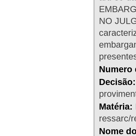
EMBARG
NO JULG
caracteri
embargant
presente
Numero 
Decisão:
proviment
Matéria:
ressarc/re
Nome do 