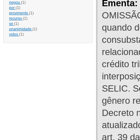
Ementa:
negou
(1)
por
(1)
OMISSÃO
provimento
(1)
recurso
(1)
se
(1)
quando d
unanimidade
(1)
votos
(1)
consubst
relaciona
crédito tr
interpos
SELIC. S
gênero re
Decreto n
atualizad
art. 39 d