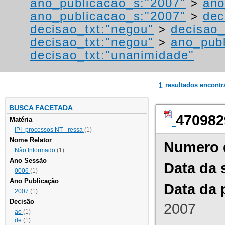
ano_publicacao_s:"2007"
>
ano
ano_publicacao_s:"2007"
>
dec
decisao_txt:"negou"
>
decisao_
decisao_txt:"negou"
>
ano_publ
decisao_txt:"unanimidade"
1
resultados encont
BUSCA FACETADA
470982
Matéria
IPI- processos NT - ressa
(1)
Nome Relator
Numero 
Não Informado
(1)
Ano Sessão
Data da 
0006
(1)
Ano Publicação
Data da 
2007
(1)
Decisão
2007
ao
(1)
de
(1)