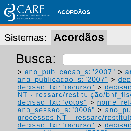
ACÓRDÃOS
Acordãos
Sistemas:
Busca:
>
ano_publicacao_s:"2007"
>
a
ano_publicacao_s:"2007"
>
dec
decisao_txt:"recurso"
>
decisao
NT - ressarc/restituição/bnf_fis
decisao_txt:"votos"
>
nome_rel
ano_sessao_s:"0006"
>
ano_pu
processos NT - ressarc/restituiç
decisao_txt:"recurso"
>
decisao