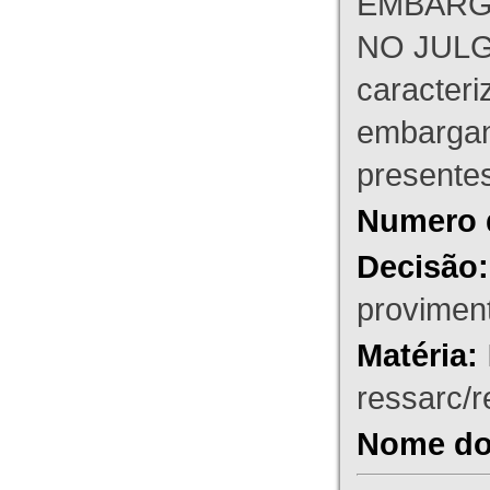
EMBARG
NO JULG
caracteri
embargant
presente
Numero 
Decisão:
proviment
Matéria:
ressarc/re
Nome do 