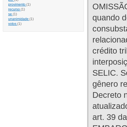
OMISSÃO
provimento
(1)
recurso
(1)
se
(1)
quando d
unanimidade
(1)
votos
(1)
consubst
relaciona
crédito tr
interpos
SELIC. S
gênero re
Decreto n
atualizad
art. 39 d