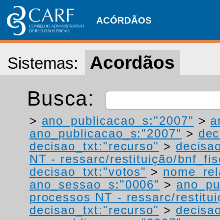
ACÓRDÃOS
Acordãos
Sistemas:
Busca:
>
ano_publicacao_s:"2007"
>
a
ano_publicacao_s:"2007"
>
dec
decisao_txt:"recurso"
>
decisao
NT - ressarc/restituição/bnf_fis
decisao_txt:"votos"
>
nome_rel
ano_sessao_s:"0006"
>
ano_pu
processos NT - ressarc/restituiç
decisao_txt:"recurso"
>
decisao