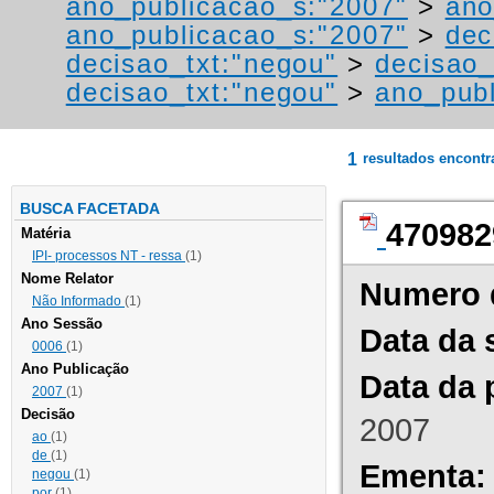
ano_publicacao_s:"2007"
>
ano
ano_publicacao_s:"2007"
>
dec
decisao_txt:"negou"
>
decisao_
decisao_txt:"negou"
>
ano_publ
1
resultados encont
BUSCA FACETADA
470982
Matéria
IPI- processos NT - ressa
(1)
Nome Relator
Numero 
Não Informado
(1)
Ano Sessão
Data da 
0006
(1)
Ano Publicação
Data da 
2007
(1)
Decisão
2007
ao
(1)
de
(1)
Ementa:
negou
(1)
por
(1)