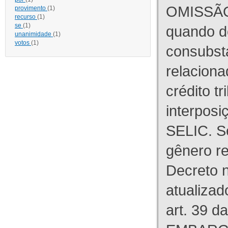
OMISSÃO
provimento
(1)
recurso
(1)
se
(1)
quando d
unanimidade
(1)
votos
(1)
consubst
relaciona
crédito tr
interpos
SELIC. S
gênero re
Decreto n
atualizad
art. 39 d