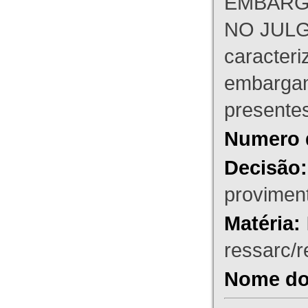
EMBARG
NO JULG
caracteri
embargant
presente
Numero 
Decisão:
proviment
Matéria:
ressarc/re
Nome do 