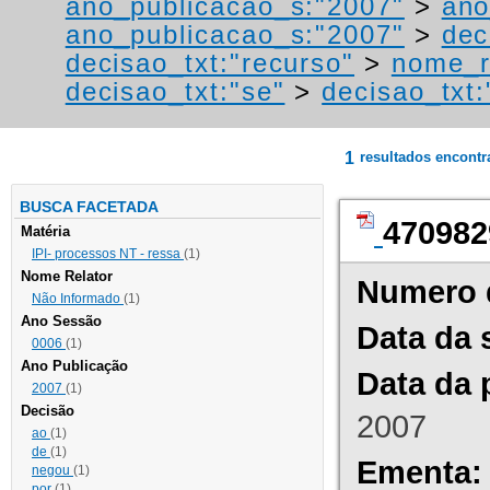
ano_publicacao_s:"2007"
>
ano
ano_publicacao_s:"2007"
>
dec
decisao_txt:"recurso"
>
nome_r
decisao_txt:"se"
>
decisao_txt:
1
resultados encont
BUSCA FACETADA
470982
Matéria
IPI- processos NT - ressa
(1)
Nome Relator
Numero 
Não Informado
(1)
Ano Sessão
Data da 
0006
(1)
Ano Publicação
Data da 
2007
(1)
Decisão
2007
ao
(1)
de
(1)
Ementa:
negou
(1)
por
(1)