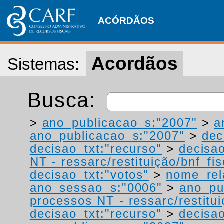
ACÓRDÃOS
Acordãos
Sistemas:
Busca:
>
ano_publicacao_s:"2007"
>
a
ano_publicacao_s:"2007"
>
dec
decisao_txt:"recurso"
>
decisao
NT - ressarc/restituição/bnf_fis
decisao_txt:"votos"
>
nome_rel
ano_sessao_s:"0006"
>
ano_pu
processos NT - ressarc/restituiç
decisao_txt:"recurso"
>
decisao