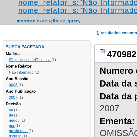
nome_relator_s:"Não Informad
nome_relator_s:"Não Informad
mostrar execução da query
1
resultados encont
BUSCA FACETADA
470982
Matéria
IPI- processos NT - ressa
(1)
Nome Relator
Numero 
Não Informado
(1)
Ano Sessão
Data da 
0006
(1)
Ano Publicação
Data da 
2007
(1)
Decisão
2007
ao
(1)
de
(1)
Ementa:
negou
(1)
por
(1)
OMISSÃO
provimento
(1)
recurso
(1)