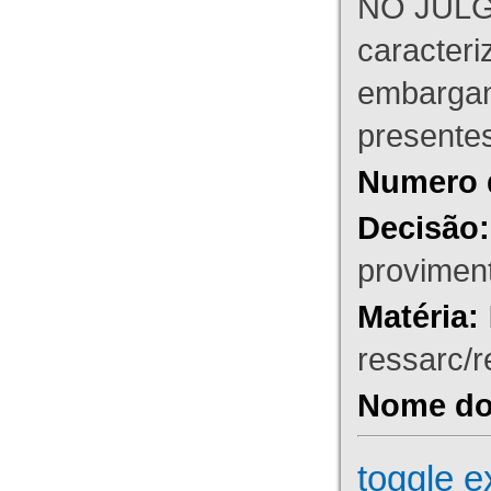
NO JULG
caracteri
embargant
presente
Numero 
Decisão:
proviment
Matéria:
ressarc/re
Nome do 
toggle e