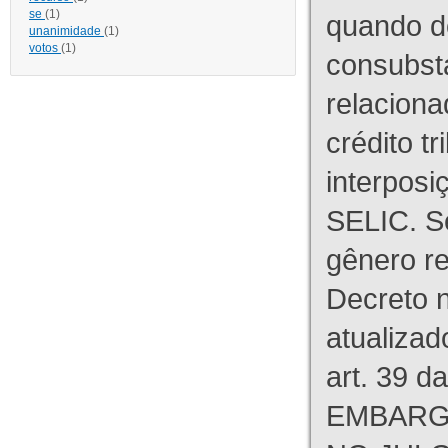
se
(1)
quando d
unanimidade
(1)
votos
(1)
consubst
relaciona
crédito tr
interpos
SELIC. S
gênero re
Decreto n
atualizad
art. 39 d
EMBARG