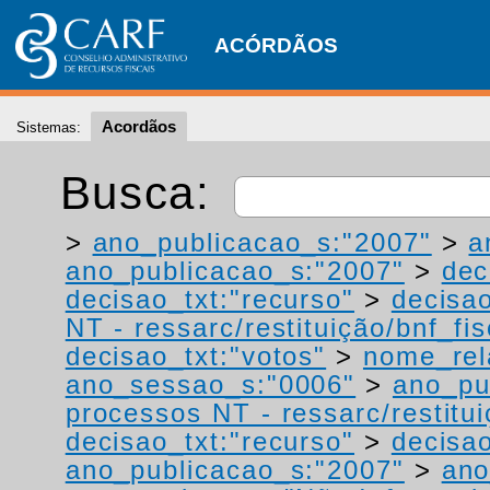
ACÓRDÃOS
Acordãos
Sistemas:
Busca:
>
ano_publicacao_s:"2007"
>
a
ano_publicacao_s:"2007"
>
dec
decisao_txt:"recurso"
>
decisao
NT - ressarc/restituição/bnf_fis
decisao_txt:"votos"
>
nome_rel
ano_sessao_s:"0006"
>
ano_pu
processos NT - ressarc/restituiç
decisao_txt:"recurso"
>
decisao
ano_publicacao_s:"2007"
>
ano