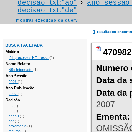
decisao_txt:"ao"
>
ano_sessao
decisao_txt:"de"
mostrar execução da query
1
resultados encont
BUSCA FACETADA
470982
Matéria
IPI- processos NT - ressa
(1)
Nome Relator
Numero 
Não Informado
(1)
Ano Sessão
Data da 
0006
(1)
Ano Publicação
Data da 
2007
(1)
Decisão
2007
ao
(1)
de
(1)
Ementa:
negou
(1)
por
(1)
OMISSÃO
provimento
(1)
recurso
(1)