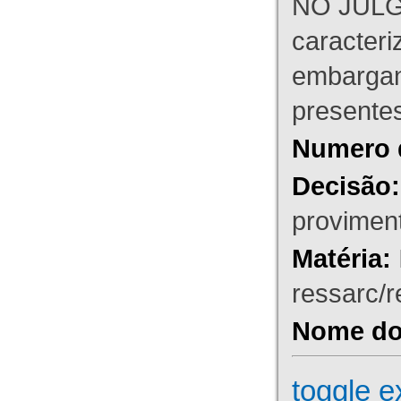
NO JULG
caracteri
embargant
presente
Numero 
Decisão:
proviment
Matéria:
ressarc/re
Nome do 
toggle e