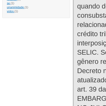
se
(1)
quando d
unanimidade
(1)
votos
(1)
consubst
relaciona
crédito tr
interpos
SELIC. S
gênero re
Decreto n
atualizad
art. 39 d
EMBARG