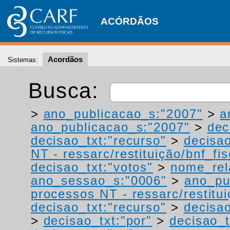
ACÓRDÃOS
Acordãos
Sistemas:
Busca:
>
ano_publicacao_s:"2007"
>
a
ano_publicacao_s:"2007"
>
dec
decisao_txt:"recurso"
>
decisao
NT - ressarc/restituição/bnf_fis
decisao_txt:"votos"
>
nome_rel
ano_sessao_s:"0006"
>
ano_pu
processos NT - ressarc/restituiç
decisao_txt:"recurso"
>
decisao
>
decisao_txt:"por"
>
decisao_t